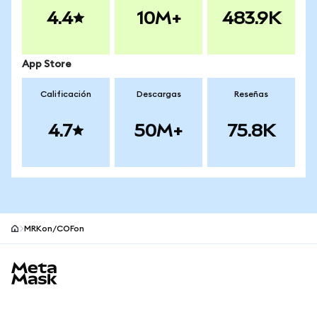
4.4
10M+
483.9K
App Store
Calificación
Descargas
Reseñas
4.7
50M+
75.8K
MRKon/COFon
Pie de página del sitio MetaMask