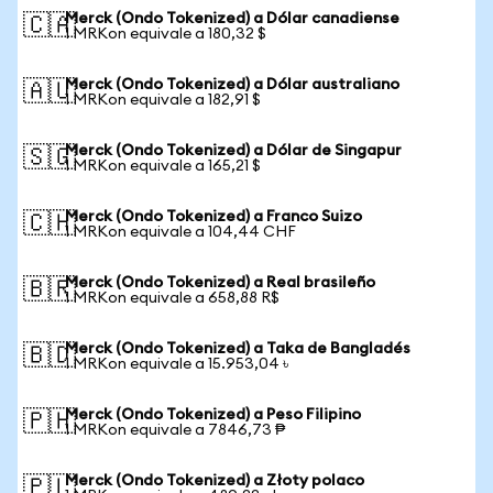
Merck (Ondo Tokenized) a Dólar canadiense
🇨🇦
1 MRKon equivale a 180,32 $
Merck (Ondo Tokenized) a Dólar australiano
🇦🇺
1 MRKon equivale a 182,91 $
Merck (Ondo Tokenized) a Dólar de Singapur
🇸🇬
1 MRKon equivale a 165,21 $
Merck (Ondo Tokenized) a Franco Suizo
🇨🇭
1 MRKon equivale a 104,44 CHF
Merck (Ondo Tokenized) a Real brasileño
🇧🇷
1 MRKon equivale a 658,88 R$
Merck (Ondo Tokenized) a Taka de Bangladés
🇧🇩
1 MRKon equivale a 15.953,04 ৳
Merck (Ondo Tokenized) a Peso Filipino
🇵🇭
1 MRKon equivale a 7846,73 ₱
Merck (Ondo Tokenized) a Złoty polaco
🇵🇱