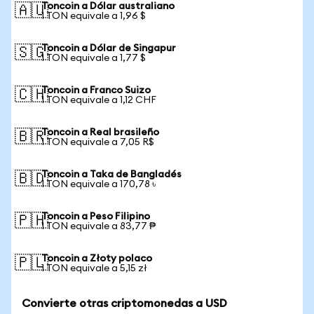
Toncoin a Dólar australiano
🇦🇺
1 TON equivale a 1,96 $
Toncoin a Dólar de Singapur
🇸🇬
1 TON equivale a 1,77 $
Toncoin a Franco Suizo
🇨🇭
1 TON equivale a 1,12 CHF
Toncoin a Real brasileño
🇧🇷
1 TON equivale a 7,05 R$
Toncoin a Taka de Bangladés
🇧🇩
1 TON equivale a 170,78 ৳
Toncoin a Peso Filipino
🇵🇭
1 TON equivale a 83,77 ₱
Toncoin a Złoty polaco
🇵🇱
1 TON equivale a 5,15 zł
Convierte otras criptomonedas a USD