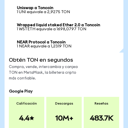
Uniswap a Toncoin
1 UNI equivale a 2,9275 TON
Wrapped liquid staked Ether 2.0 a Toncoin
1 WSTETH equivale a 1698,0797 TON
NEAR Protocol a Toncoin
1 NEAR equivale a 1,2319 TON
Obtén TON en segundos
Compra, vende, intercambia y canjea
TON en MetaMask, la billetera cripto
más confiable.
Google Play
Calificación
Descargas
Reseñas
4.4
10M+
483.7K