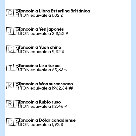
Toncoin a Libra Esterlina Británica
🇬🇧
1 TON equivale a 1,02 £
Toncoin a Yen japonés
🇯🇵
1 TON equivale a 218,33 ¥
Toncoin a Yuan chino
🇨🇳
1 TON equivale a 9,32 ¥
Toncoin a Lira turca
🇹🇷
1 TON equivale a 65,68 ₺
Toncoin a Won surcoreano
🇰🇷
1 TON equivale a 1962,84 ₩
Toncoin a Rublo ruso
🇷🇺
1 TON equivale a 112,48 ₽
Toncoin a Dólar canadiense
🇨🇦
1 TON equivale a 1,93 $