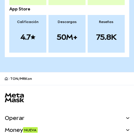
App Store
Calificación
Descargas
Reseñas
4.7
50M+
75.8K
TON/MRKon
Pie de página del sitio MetaMask
Operar
Canjear
Money
NUEVA