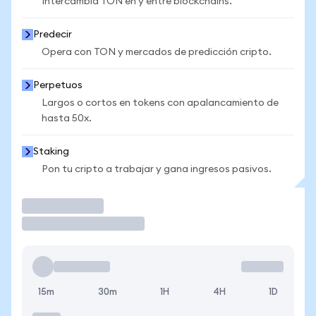
Intercambia TON en y entre blockchains.
Predecir
Opera con TON y mercados de predicción cripto.
Perpetuos
Largos o cortos en tokens con apalancamiento de
hasta 50x.
Staking
Pon tu cripto a trabajar y gana ingresos pasivos.
Operar
15m
30m
1H
4H
1D