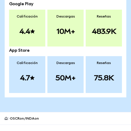
Google Play
Calificación
Descargas
Reseñas
4.4
10M+
483.9K
App Store
Calificación
Descargas
Reseñas
4.7
50M+
75.8K
OSCRon/INDAon
Pie de página del sitio MetaMask