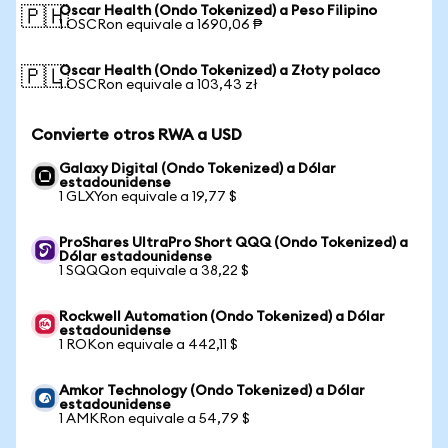
Oscar Health (Ondo Tokenized) a Peso Filipino
🇵🇭
1 OSCRon equivale a 1690,06 ₱
Oscar Health (Ondo Tokenized) a Złoty polaco
🇵🇱
1 OSCRon equivale a 103,43 zł
Convierte otros RWA a USD
Galaxy Digital (Ondo Tokenized) a Dólar
estadounidense
1 GLXYon equivale a 19,77 $
ProShares UltraPro Short QQQ (Ondo Tokenized) a
Dólar estadounidense
1 SQQQon equivale a 38,22 $
Rockwell Automation (Ondo Tokenized) a Dólar
estadounidense
1 ROKon equivale a 442,11 $
Amkor Technology (Ondo Tokenized) a Dólar
estadounidense
1 AMKRon equivale a 54,79 $