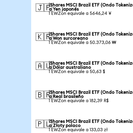
iShares MSCI Brazil ETF (Ondo Tokeniz
🇯🇵
a Yen japonés
1 EWZon equivale a 5646,24 ¥
iShares MSCI Brazil ETF (Ondo Tokeniz
🇰🇷
a Won surcoreano
1 EWZon equivale a 50.373,06 ₩
iShares MSCI Brazil ETF (Ondo Tokeniz
🇦🇺
a Dólar australiano
1 EWZon equivale a 50,63 $
iShares MSCI Brazil ETF (Ondo Tokeniz
🇧🇷
a Real brasileño
1 EWZon equivale a 182,39 R$
iShares MSCI Brazil ETF (Ondo Tokeniz
🇵🇱
a Złoty polaco
1 EWZon equivale a 133,03 zł