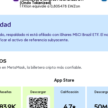
(Ondo Tokenized)
1 FXIon equivale a 0,805478 EWZon
idad
o, respaldado ni está afiliado con iShares MSCI Brazil ETF. El 
ficar el activo de referencia subyacente.
os
en MetaMask, la billetera cripto más confiable.
App Store
Reseñas
Descargar
Calificación
Descarg
83.9K
4.7
50M