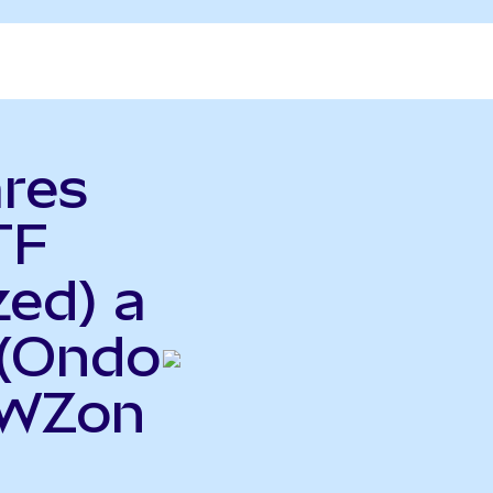
ares
TF
zed) a
 (Ondo
EWZon