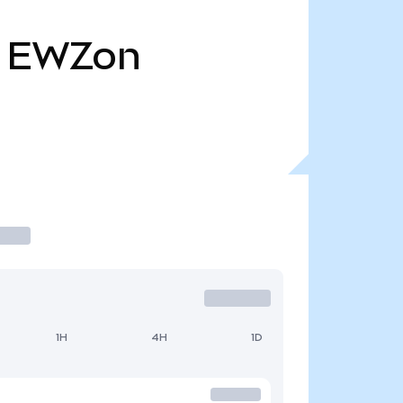
EWZon
1H
4H
1D