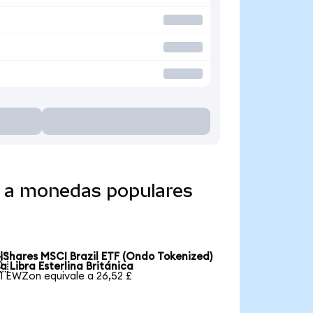
o a monedas populares
iShares MSCI Brazil ETF (Ondo Tokenized)

a Libra Esterlina Británica
1 EWZon equivale a 26,52 £