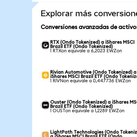
Explorar más conversion
Conversiones avanzadas de activo
RTX (Ondo Tokenized) a iShares MSCI
Brazil ETF (Ondo Tokenized)
1 RTXon equivale a 6,2023 EWZon
Rivian Automotive (Ondo Tokenized) a
iShares MSCI Brazil ETF (Ondo Tokeniz
1 RIVNon equivale a 0,447736 EWZon
Ouster (Ondo Tokenized) a iShares MS
Brazil ETF (Ondo Tokenized)
1 OUSTon equivale a 1,2289 EWZon
LightPath Technologies (Ondo Tokeniz
a iShares MSCI Brazil ETF (Ondo