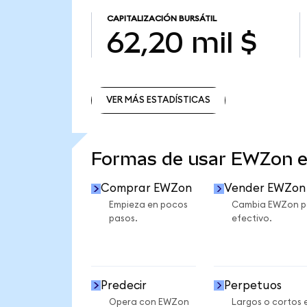
CAPITALIZACIÓN BURSÁTIL
62,20 mil $
VER MÁS ESTADÍSTICAS
VER MÁS ESTADÍSTICAS
Formas de usar EWZon 
Comprar EWZon
Vender EWZon
Empieza en pocos
Cambia EWZon p
pasos.
efectivo.
Predecir
Perpetuos
Opera con EWZon
Largos o cortos 