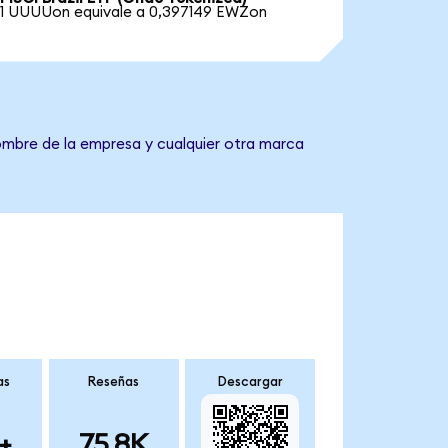
1 UUUUon equivale a 0,397149 EWZon
nombre de la empresa y cualquier otra marca
as
Reseñas
Descargar
+
75.8K