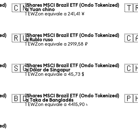
ed)
iShares MSCI Brazil ETF (Ondo Tokenized)
🇨🇳
🇹
a Yuan chino
1 EWZon equivale a 241,41 ¥
ed)
iShares MSCI Brazil ETF (Ondo Tokenized)
🇷🇺
🇨
a Rublo ruso
1 EWZon equivale a 2919,58 ₽
ed)
iShares MSCI Brazil ETF (Ondo Tokenized)
🇸🇬
🇨
a Dólar de Singapur
1 EWZon equivale a 45,73 $
ed)
iShares MSCI Brazil ETF (Ondo Tokenized)
🇧🇩
🇵
a Taka de Bangladés
1 EWZon equivale a 4415,90 ৳
ed)