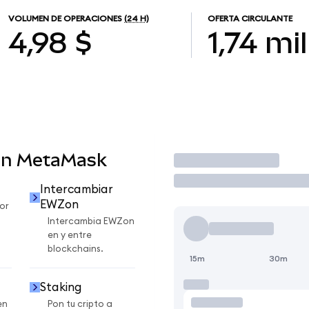
VOLUMEN DE OPERACIONES
(24 H)
OFERTA CIRCULANTE
4,98 $
1,74 mil
en MetaMask
Operar
Intercambiar
EWZon
or
Intercambia EWZon
en y entre
blockchains.
15m
30m
Staking
en
Pon tu cripto a