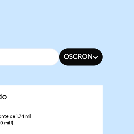
OSCRON
do
nte de 1,74 mil
 mil $.