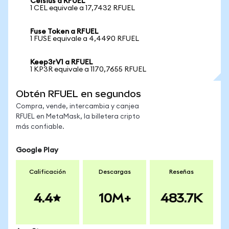
Celsius a RFUEL
1 CEL equivale a 17,7432 RFUEL
Fuse Token a RFUEL
1 FUSE equivale a 4,4490 RFUEL
Keep3rV1 a RFUEL
1 KP3R equivale a 1170,7655 RFUEL
Obtén RFUEL en segundos
Compra, vende, intercambia y canjea
RFUEL en MetaMask, la billetera cripto
más confiable.
Google Play
Calificación
Descargas
Reseñas
4.4
10M+
483.7K