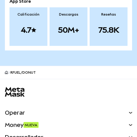
App Store
Calificación
Descargas
Reseñas
4.7
50M+
75.8K
RFUEL/DONUT
Pie de página del sitio MetaMask
Operar
Canjear
Money
NUEVA
Predecir
NUEVA
Comprar