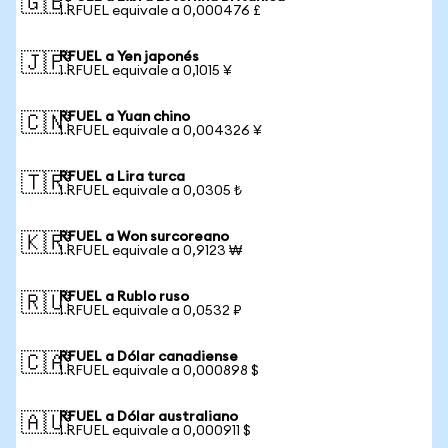
🇬🇧
1 RFUEL equivale a 0,000476 £
RFUEL a Yen japonés
🇯🇵
1 RFUEL equivale a 0,1015 ¥
RFUEL a Yuan chino
🇨🇳
1 RFUEL equivale a 0,004326 ¥
RFUEL a Lira turca
🇹🇷
1 RFUEL equivale a 0,0305 ₺
RFUEL a Won surcoreano
🇰🇷
1 RFUEL equivale a 0,9123 ₩
RFUEL a Rublo ruso
🇷🇺
1 RFUEL equivale a 0,0532 ₽
RFUEL a Dólar canadiense
🇨🇦
1 RFUEL equivale a 0,000898 $
RFUEL a Dólar australiano
🇦🇺
1 RFUEL equivale a 0,000911 $