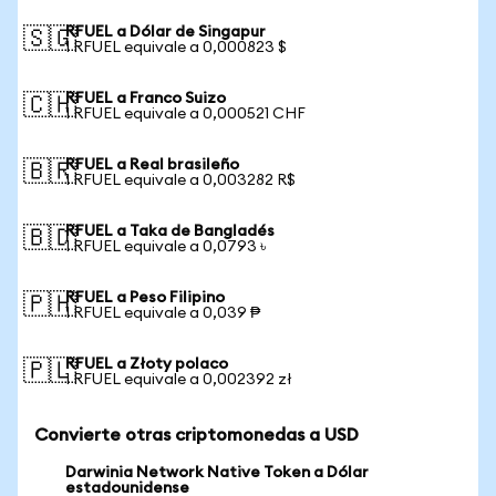
RFUEL a Dólar de Singapur
🇸🇬
1 RFUEL equivale a 0,000823 $
RFUEL a Franco Suizo
🇨🇭
1 RFUEL equivale a 0,000521 CHF
RFUEL a Real brasileño
🇧🇷
1 RFUEL equivale a 0,003282 R$
RFUEL a Taka de Bangladés
🇧🇩
1 RFUEL equivale a 0,0793 ৳
RFUEL a Peso Filipino
🇵🇭
1 RFUEL equivale a 0,039 ₱
RFUEL a Złoty polaco
🇵🇱
1 RFUEL equivale a 0,002392 zł
Convierte otras criptomonedas a USD
Darwinia Network Native Token a Dólar
estadounidense