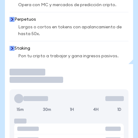
Opera con MC y mercados de predicción cripto.
Perpetuos
Largos o cortos en tokens con apalancamiento de
hasta 50x.
Staking
Pon tu cripto a trabajar y gana ingresos pasivos.
Operar
15m
30m
1H
4H
1D