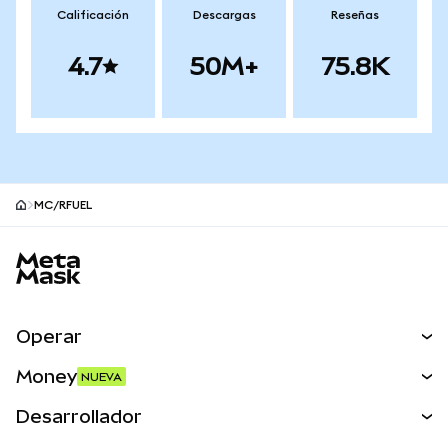
Calificación
Descargas
Reseñas
4.7
50M+
75.8K
MC/RFUEL
Pie de página del sitio MetaMask
Operar
Canjear
Money
NUEVA
Predecir
NUEVA
Comprar
Desarrollador
Perps
NUEVA
Tarjeta
Ver los documentos