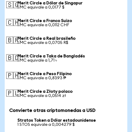
Merit Circle a Dólar de Singapur
🇸🇬
1 MC equivale a 0,0177 $
Merit Circle a Franco Suizo
🇨🇭
1 MC equivale a 0,0112 CHF
Merit Circle a Real brasileño
🇧🇷
1 MC equivale a 0,0705 R$
Merit Circle a Taka de Bangladés
🇧🇩
1 MC equivale a 1,71 ৳
Merit Circle a Peso Filipino
🇵🇭
1 MC equivale a 0,8393 ₱
Merit Circle a Złoty polaco
🇵🇱
1 MC equivale a 0,0514 zł
Convierte otras criptomonedas a USD
Stratos Token a Dólar estadounidense
1 STOS equivale a 0,004279 $