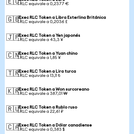
🇪🇺
1 RLC equivale a 0,2377 €
iExec RLC Token a Libra Esterlina Británica
🇬🇧
1 RLC equivale a 0,2036 £
iExec RLC Token a Yen japonés
🇯🇵
1 RLC equivale a 43,3 ¥
iExec RLC Token a Yuan chino
🇨🇳
1 RLC equivale a 1,85 ¥
iExec RLC Token a Lira turca
🇹🇷
1 RLC equivale a 13,11 ₺
iExec RLC Token a Won surcoreano
🇰🇷
1 RLC equivale a 387,01 ₩
iExec RLC Token a Rublo ruso
🇷🇺
1 RLC equivale a 22,61 ₽
iExec RLC Token a Dólar canadiense
🇨🇦
1 RLC equivale a 0,383 $