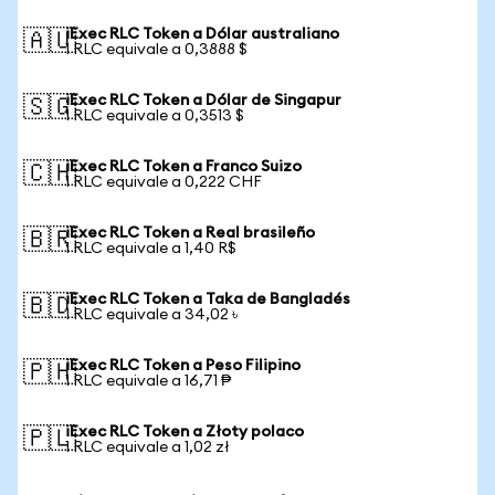
iExec RLC Token a Dólar australiano
🇦🇺
1 RLC equivale a 0,3888 $
iExec RLC Token a Dólar de Singapur
🇸🇬
1 RLC equivale a 0,3513 $
iExec RLC Token a Franco Suizo
🇨🇭
1 RLC equivale a 0,222 CHF
iExec RLC Token a Real brasileño
🇧🇷
1 RLC equivale a 1,40 R$
iExec RLC Token a Taka de Bangladés
🇧🇩
1 RLC equivale a 34,02 ৳
iExec RLC Token a Peso Filipino
🇵🇭
1 RLC equivale a 16,71 ₱
iExec RLC Token a Złoty polaco
🇵🇱
1 RLC equivale a 1,02 zł