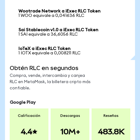
Wootrade Network a iExec RLC Token
1 WOO equivale a 0,041636 RLC
Sai Stablecoin v1.0 a iExec RLC Token
1 SAI equivale a 36,6056 RLC
IoTeX a iExec RLC Token
1 IOTX equivale a 0,008211 RLC
Obtén RLC en segundos
Compra, vende, intercambia y canjea
RLC en MetaMask, la billetera cripto más
confiable.
Google Play
Calificación
Descargas
Reseñas
4.4
10M+
483.8K