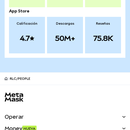
App Store
Calificación
Descargas
Reseñas
4.7
50M+
75.8K
RLC/PEOPLE
Pie de página del sitio MetaMask
Operar
Canjear
Money
NUEVA