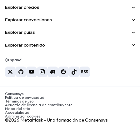
Kit de cuentas inteligentes
Escudo de transacciones
Explorar precios
Billeteras integradas
Agent Wallet
Precio de Bitcoin
NUEVA
Explorar conversiones
MetaMask Connect
Precio de Ethereum
Snaps
BTC a USD
Precio de Solana
Explorar guías
Snaps
Recompensas
ETH a USD
NUEVA
Comprar BTC
Precio de Shiba Inu
USDT a INR
Explorar contenido
Servicios Web3
Seguridad
Comprar ETH
Precio de Pepe
Billetera Bitcoin
BTC a USDT
Comprar SOL
Soporte
Precio de Tether
Billetera Solana
Español
BTC a INR
Comprar PEPE
Carreras
Precio de USDC
Mejores tarjetas de criptomonedas
ETH a USDT
Comprar USDT
Precio de Chainlink
Las mejores billeteras de criptomonedas móviles
Contacto
USDT a PHP
Comprar USDC
¿Qué es Polymarket?
BTC a EUR
Consensys
Comprar SHIB
Noticias sobre impuestos de criptomonedas
Política de privacidad
Términos de uso
Comprar BNB
Acuerdo de licencia de contribuyente
¿Cómo comprar criptomonedas?
Mapa del sitio
Accesibilidad
¿Cómo vender bitcoin?
Administrar cookies
©2026 MetaMask • Una formación de Consensys