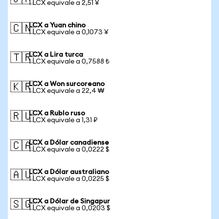
1 LCX equivale a 2,51 ¥
LCX a Yuan chino
🇨🇳
1 LCX equivale a 0,1073 ¥
LCX a Lira turca
🇹🇷
1 LCX equivale a 0,7588 ₺
LCX a Won surcoreano
🇰🇷
1 LCX equivale a 22,4 ₩
LCX a Rublo ruso
🇷🇺
1 LCX equivale a 1,31 ₽
LCX a Dólar canadiense
🇨🇦
1 LCX equivale a 0,0222 $
LCX a Dólar australiano
🇦🇺
1 LCX equivale a 0,0225 $
LCX a Dólar de Singapur
🇸🇬
1 LCX equivale a 0,0203 $