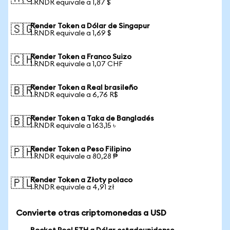
1 RNDR equivale a 1,87 $
Render Token a Dólar de Singapur
🇸🇬
1 RNDR equivale a 1,69 $
Render Token a Franco Suizo
🇨🇭
1 RNDR equivale a 1,07 CHF
Render Token a Real brasileño
🇧🇷
1 RNDR equivale a 6,76 R$
Render Token a Taka de Bangladés
🇧🇩
1 RNDR equivale a 163,15 ৳
Render Token a Peso Filipino
🇵🇭
1 RNDR equivale a 80,28 ₱
Render Token a Złoty polaco
🇵🇱
1 RNDR equivale a 4,91 zł
Convierte otras criptomonedas a USD