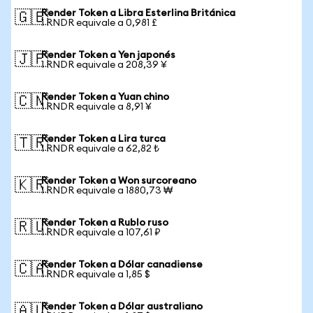
Render Token a Libra Esterlina Británica
🇬🇧
1 RNDR equivale a 0,981 £
Render Token a Yen japonés
🇯🇵
1 RNDR equivale a 208,39 ¥
Render Token a Yuan chino
🇨🇳
1 RNDR equivale a 8,91 ¥
Render Token a Lira turca
🇹🇷
1 RNDR equivale a 62,82 ₺
Render Token a Won surcoreano
🇰🇷
1 RNDR equivale a 1880,73 ₩
Render Token a Rublo ruso
🇷🇺
1 RNDR equivale a 107,61 ₽
Render Token a Dólar canadiense
🇨🇦
1 RNDR equivale a 1,85 $
Render Token a Dólar australiano
🇦🇺