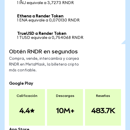
1 INJ equivale a 3,7273 RNDR
Ethena a Render Token
1 ENA equivale a 0,070130 RNDR
TrueUSD a Render Token
1 TUSD equivale a 0,754068 RNDR
Obtén RNDR en segundos
Compra, vende, intercambia y canjea
RNDR en MetaMask, la billetera cripto
más confiable.
Google Play
Calificación
Descargas
Reseñas
4.4
10M+
483.7K
App Store