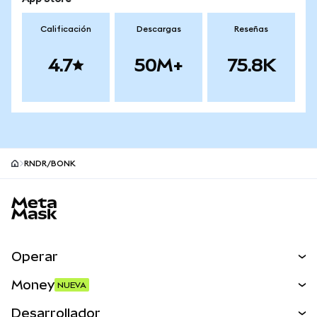
Calificación
Descargas
Reseñas
4.7
50M+
75.8K
RNDR/BONK
Pie de página del sitio MetaMask
Operar
Canjear
Money
NUEVA
Predecir
NUEVA
Comprar
Desarrollador