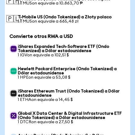
🇵🇭
1 TMUSon equivale a 10.863,70 ₱
T-Mobile US (Ondo Tokenized) a Złoty polaco
🇵🇱
1 TMUSon equivale a 665,48 zł
Convierte otros RWA a USD
iShares Expanded Tech-Software ETF (Ondo
Tokenized) a Dólar estadounidense
1 IGVon equivale a 102,51 $
Hewlett Packard Enterprise (Ondo Tokenized) a
Dólar estadounidense
1 HPEon equivale a 53,08 $
iShares Ethereum Trust (Ondo Tokenized) a Dólar
estadounidense
1 ETHAon equivale a 14,45 $
Global X Data Center & Digital Infrastructure ETF
(Ondo Tokenized) a Dólar estadounidense
1 DTCRon equivale a 27,50 $