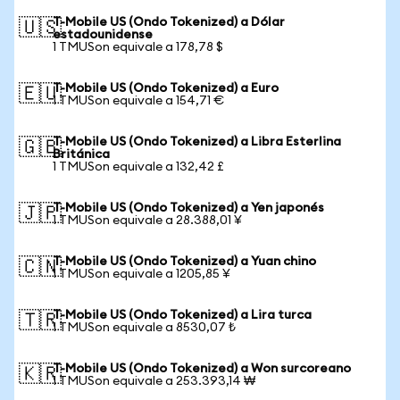
T-Mobile US (Ondo Tokenized) a Dólar
🇺🇸
estadounidense
1 TMUSon equivale a 178,78 $
T-Mobile US (Ondo Tokenized) a Euro
🇪🇺
1 TMUSon equivale a 154,71 €
T-Mobile US (Ondo Tokenized) a Libra Esterlina
🇬🇧
Británica
1 TMUSon equivale a 132,42 £
T-Mobile US (Ondo Tokenized) a Yen japonés
🇯🇵
1 TMUSon equivale a 28.388,01 ¥
T-Mobile US (Ondo Tokenized) a Yuan chino
🇨🇳
1 TMUSon equivale a 1205,85 ¥
T-Mobile US (Ondo Tokenized) a Lira turca
🇹🇷
1 TMUSon equivale a 8530,07 ₺
T-Mobile US (Ondo Tokenized) a Won surcoreano
🇰🇷
1 TMUSon equivale a 253.393,14 ₩