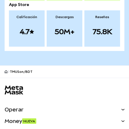
App Store
Calificación
Descargas
Reseñas
4.7
50M+
75.8K
TMUSon/BDT
Pie de página del sitio MetaMask
Operar
Canjear
Money
NUEVA
Predecir
NUEVA
Comprar