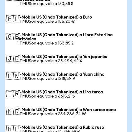
1 TMUSon equivale a 180,58 $
T-Mobile US (Ondo Tokenized) a Euro
🇪🇺
1 TMUSon equivale a 156,20 €
T-Mobile US (Ondo Tokenized) a Libra Esterlina
🇬🇧
Británica
1 TMUSon equivale a 133,85 £
T-Mobile US (Ondo Tokenized) a Yen japonés
🇯🇵
1 TMUSon equivale a 28.496,42 ¥
T-Mobile US (Ondo Tokenized) a Yuan chino
🇨🇳
1 TMUSon equivale a 1218,39 ¥
T-Mobile US (Ondo Tokenized) a Lira turca
🇹🇷
1 TMUSon equivale a 8613,21 ₺
T-Mobile US (Ondo Tokenized) a Won surcoreano
🇰🇷
1 TMUSon equivale a 254.236,74 ₩
T-Mobile US (Ondo Tokenized) a Rublo ruso
🇷🇺
1 TMUSon equivale a 14.855,58 ₽