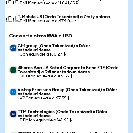
🇵🇭
1 TMUSon equivale a 11.041,85 ₱
T-Mobile US (Ondo Tokenized) a Złoty polaco
🇵🇱
1 TMUSon equivale a 676,04 zł
Convierte otros RWA a USD
Citigroup (Ondo Tokenized) a Dólar
estadounidense
1 Con equivale a 136,27 $
iShares Aaa - A Rated Corporate Bond ETF (Ondo
Tokenized) a Dólar estadounidense
1 QLTAon equivale a 46,59 $
Vishay Precision Group (Ondo Tokenized) a Dólar
estadounidense
1 VPGon equivale a 67,55 $
TTM Technologies (Ondo Tokenized) a Dólar
estadounidense
1 TTMIon equivale a 141,65 $