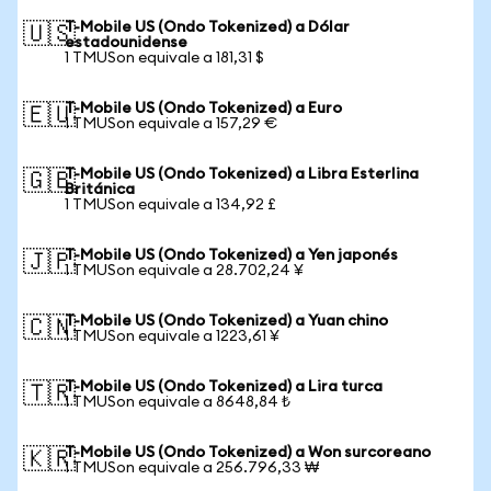
T-Mobile US (Ondo Tokenized) a Dólar
🇺🇸
estadounidense
1 TMUSon equivale a 181,31 $
T-Mobile US (Ondo Tokenized) a Euro
🇪🇺
1 TMUSon equivale a 157,29 €
T-Mobile US (Ondo Tokenized) a Libra Esterlina
🇬🇧
Británica
1 TMUSon equivale a 134,92 £
T-Mobile US (Ondo Tokenized) a Yen japonés
🇯🇵
1 TMUSon equivale a 28.702,24 ¥
T-Mobile US (Ondo Tokenized) a Yuan chino
🇨🇳
1 TMUSon equivale a 1223,61 ¥
T-Mobile US (Ondo Tokenized) a Lira turca
🇹🇷
1 TMUSon equivale a 8648,84 ₺
T-Mobile US (Ondo Tokenized) a Won surcoreano
🇰🇷
1 TMUSon equivale a 256.796,33 ₩