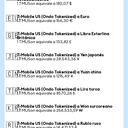
1 TMUSon equivale a 180,07 $
T-Mobile US (Ondo Tokenized) a Euro
🇪🇺
1 TMUSon equivale a 156,30 €
T-Mobile US (Ondo Tokenized) a Libra Esterlina
🇬🇧
Británica
1 TMUSon equivale a 133,82 £
T-Mobile US (Ondo Tokenized) a Yen japonés
🇯🇵
1 TMUSon equivale a 28.543,36 ¥
T-Mobile US (Ondo Tokenized) a Yuan chino
🇨🇳
1 TMUSon equivale a 1215,49 ¥
T-Mobile US (Ondo Tokenized) a Lira turca
🇹🇷
1 TMUSon equivale a 8570,26 ₺
T-Mobile US (Ondo Tokenized) a Won surcoreano
🇰🇷
1 TMUSon equivale a 256.533,59 ₩
T-Mobile US (Ondo Tokenized) a Rublo ruso
🇷🇺
1 TMUSon equivale a 14.671,53 ₽