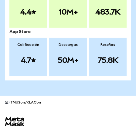
4.4
10M+
483.7K
App Store
Calificación
Descargas
Reseñas
4.7
50M+
75.8K
TMUSon/KLACon
Pie de página del sitio MetaMask