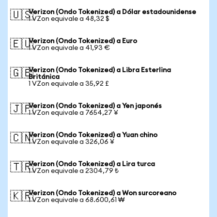
Verizon (Ondo Tokenized) a Dólar estadounidense
🇺🇸
1 VZon equivale a 48,32 $
Verizon (Ondo Tokenized) a Euro
🇪🇺
1 VZon equivale a 41,93 €
Verizon (Ondo Tokenized) a Libra Esterlina
🇬🇧
Británica
1 VZon equivale a 35,92 £
Verizon (Ondo Tokenized) a Yen japonés
🇯🇵
1 VZon equivale a 7654,27 ¥
Verizon (Ondo Tokenized) a Yuan chino
🇨🇳
1 VZon equivale a 326,06 ¥
Verizon (Ondo Tokenized) a Lira turca
🇹🇷
1 VZon equivale a 2304,79 ₺
Verizon (Ondo Tokenized) a Won surcoreano
🇰🇷
1 VZon equivale a 68.600,61 ₩