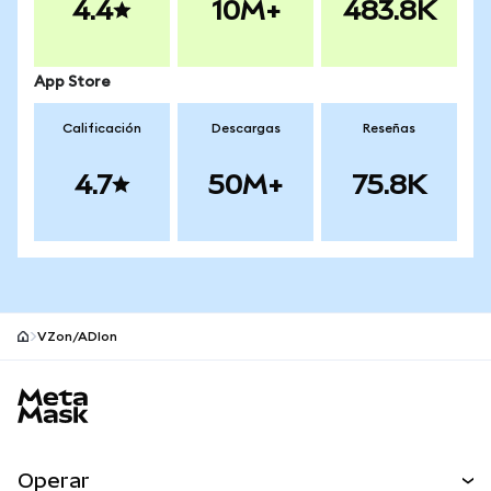
4.4
10M+
483.8K
App Store
Calificación
Descargas
Reseñas
4.7
50M+
75.8K
VZon/ADIon
Pie de página del sitio MetaMask
Operar