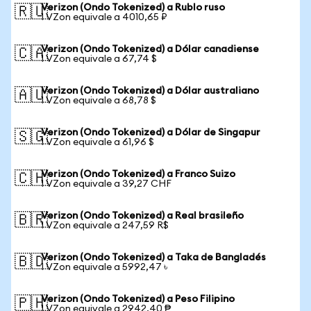
Verizon (Ondo Tokenized) a Rublo ruso
🇷🇺
1 VZon equivale a 4010,65 ₽
Verizon (Ondo Tokenized) a Dólar canadiense
🇨🇦
1 VZon equivale a 67,74 $
Verizon (Ondo Tokenized) a Dólar australiano
🇦🇺
1 VZon equivale a 68,78 $
Verizon (Ondo Tokenized) a Dólar de Singapur
🇸🇬
1 VZon equivale a 61,96 $
Verizon (Ondo Tokenized) a Franco Suizo
🇨🇭
1 VZon equivale a 39,27 CHF
Verizon (Ondo Tokenized) a Real brasileño
🇧🇷
1 VZon equivale a 247,59 R$
Verizon (Ondo Tokenized) a Taka de Bangladés
🇧🇩
1 VZon equivale a 5992,47 ৳
Verizon (Ondo Tokenized) a Peso Filipino
🇵🇭
1 VZon equivale a 2942,40 ₱