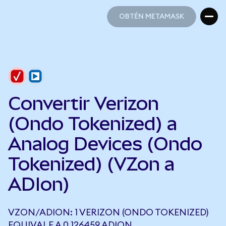
OBTÉN METAMASK
OBTÉN METAMASK
Convertir Verizon
(Ondo Tokenized) a
Analog Devices (Ondo
Tokenized) (VZon a
ADIon)
VZON/ADION: 1 VERIZON (ONDO TOKENIZED)
EQUIVALE A 0,126459 ADION