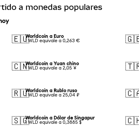
rtido a monedas populares
hoy
Worldcoin a Euro
🇪🇺
🇬
1 WLD equivale a 0,263 €
Worldcoin a Yuan chino
🇨🇳
🇹
1 WLD equivale a 2,05 ¥
Worldcoin a Rublo ruso
🇷🇺
🇨
1 WLD equivale a 25,04 ₽
Worldcoin a Dólar de Singapur
🇸🇬
🇨
1 WLD equivale a 0,3885 $