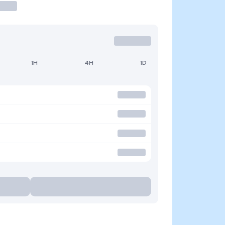
1H
4H
1D