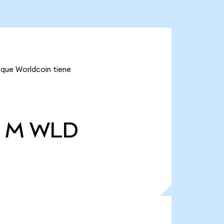
 que Worldcoin tiene
6 M
WLD