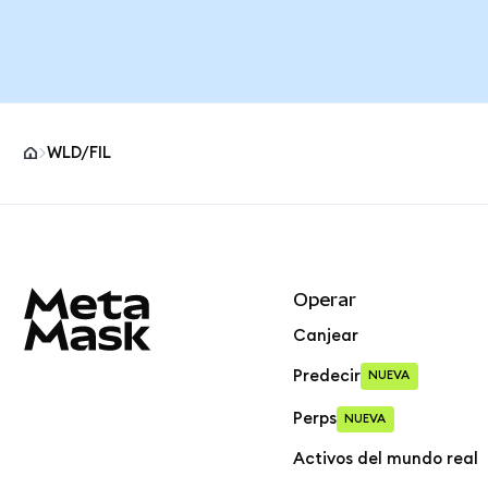
WLD/FIL
Pie de página del sitio MetaMask
Operar
Canjear
Predecir
NUEVA
Perps
NUEVA
Activos del mundo real