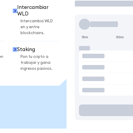
Intercambiar
WLD
Intercambia WLD
en y entre
blockchains.
15m
30m
Staking
en
Pon tu cripto a
trabajar y gana
ingresos pasivos.