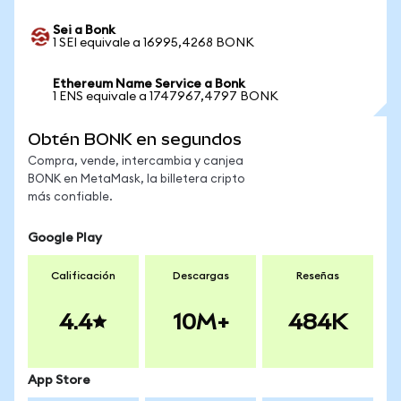
Sei a Bonk
1 SEI equivale a 16995,4268 BONK
Ethereum Name Service a Bonk
1 ENS equivale a 1747967,4797 BONK
Obtén BONK en segundos
Compra, vende, intercambia y canjea
BONK en MetaMask, la billetera cripto
más confiable.
Google Play
Calificación
Descargas
Reseñas
4.4
10M+
484K
App Store