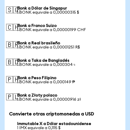
Bonk a Dólar de Singapur
🇸🇬
1 BONK equivale a 0,00000315 $
Bonk a Franco Suizo
🇨🇭
1 BONK equivale a 0,00000199 CHF
Bonk a Real brasileño
🇧🇷
1 BONK equivale a 0,00001251 R$
Bonk a Taka de Bangladés
🇧🇩
1 BONK equivale a 0,000304 ৳
Bonk a Peso Filipino
🇵🇭
1 BONK equivale a 0,000149 ₱
Bonk a Złoty polaco
🇵🇱
1 BONK equivale a 0,00000916 zł
Convierte otras criptomonedas a USD
Immutable X a Dólar estadounidense
1 IMX equivale a 0,1115 $