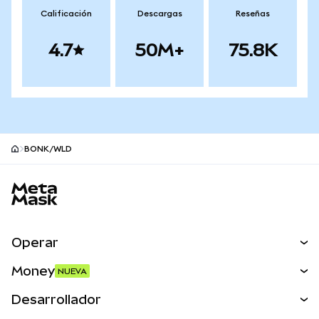
Calificación
Descargas
Reseñas
4.7
50M+
75.8K
BONK/WLD
Pie de página del sitio MetaMask
Operar
Canjear
Money
NUEVA
Predecir
NUEVA
Comprar
Desarrollador
Perps
NUEVA
Tarjeta
Ver los documentos