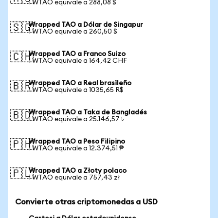
1 WTAO equivale a 288,08 $
Wrapped TAO a Dólar de Singapur
🇸🇬
1 WTAO equivale a 260,50 $
Wrapped TAO a Franco Suizo
🇨🇭
1 WTAO equivale a 164,42 CHF
Wrapped TAO a Real brasileño
🇧🇷
1 WTAO equivale a 1035,65 R$
Wrapped TAO a Taka de Bangladés
🇧🇩
1 WTAO equivale a 25.146,57 ৳
Wrapped TAO a Peso Filipino
🇵🇭
1 WTAO equivale a 12.374,51 ₱
Wrapped TAO a Złoty polaco
🇵🇱
1 WTAO equivale a 757,43 zł
Convierte otras criptomonedas a USD