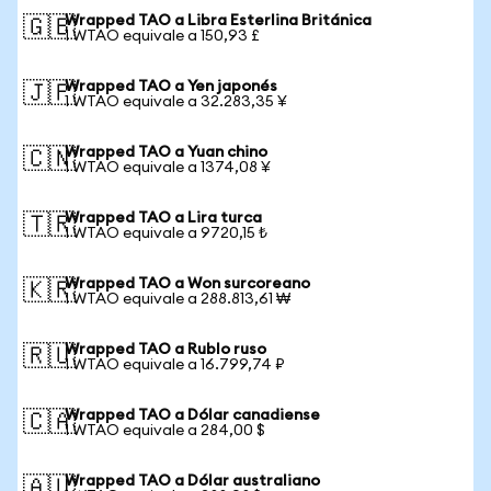
Wrapped TAO a Libra Esterlina Británica
🇬🇧
1 WTAO equivale a 150,93 £
Wrapped TAO a Yen japonés
🇯🇵
1 WTAO equivale a 32.283,35 ¥
Wrapped TAO a Yuan chino
🇨🇳
1 WTAO equivale a 1374,08 ¥
Wrapped TAO a Lira turca
🇹🇷
1 WTAO equivale a 9720,15 ₺
Wrapped TAO a Won surcoreano
🇰🇷
1 WTAO equivale a 288.813,61 ₩
Wrapped TAO a Rublo ruso
🇷🇺
1 WTAO equivale a 16.799,74 ₽
Wrapped TAO a Dólar canadiense
🇨🇦
1 WTAO equivale a 284,00 $
Wrapped TAO a Dólar australiano
🇦🇺