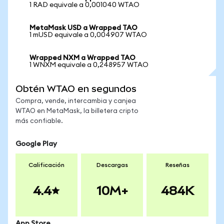
1 RAD equivale a 0,001040 WTAO
MetaMask USD a Wrapped TAO
1 mUSD equivale a 0,004907 WTAO
Wrapped NXM a Wrapped TAO
1 WNXM equivale a 0,248957 WTAO
Obtén WTAO en segundos
Compra, vende, intercambia y canjea
WTAO en MetaMask, la billetera cripto
más confiable.
Google Play
Calificación
Descargas
Reseñas
4.4
10M+
484K
App Store