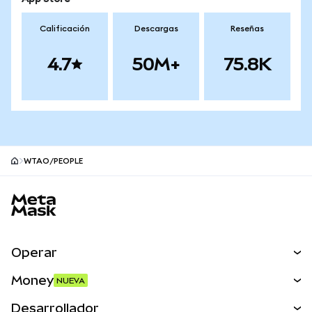
Calificación
Descargas
Reseñas
4.7
50M+
75.8K
WTAO/PEOPLE
Pie de página del sitio MetaMask
Operar
Canjear
Money
NUEVA
Predecir
NUEVA
Comprar
Desarrollador