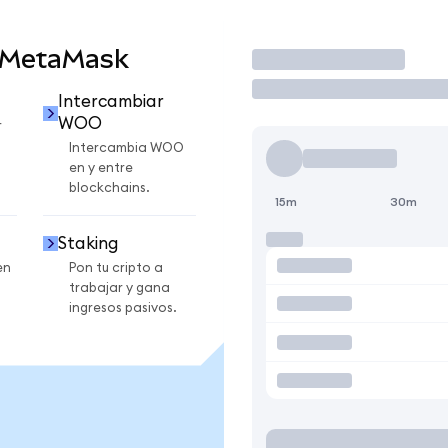
 MetaMask
Operar
Intercambiar
WOO
r
Intercambia WOO
en y entre
blockchains.
15m
30m
Staking
en
Pon tu cripto a
trabajar y gana
ingresos pasivos.