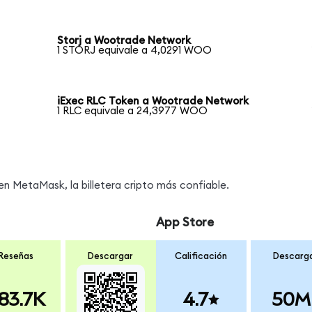
Storj a Wootrade Network
1 STORJ equivale a 4,0291 WOO
iExec RLC Token a Wootrade Network
1 RLC equivale a 24,3977 WOO
s
 MetaMask, la billetera cripto más confiable.
App Store
Reseñas
Descargar
Calificación
Descarg
83.7K
4.7
50M