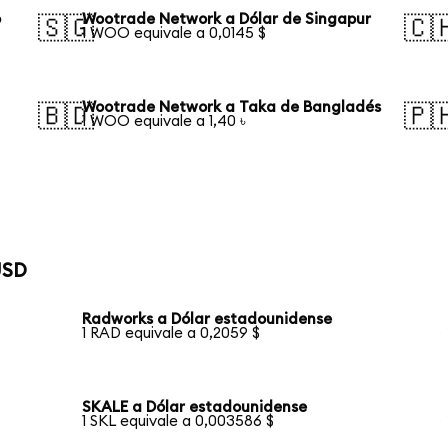
o
Wootrade Network a Dólar de Singapur
🇸🇬
🇨
1 WOO equivale a 0,0145 $
Wootrade Network a Taka de Bangladés
🇧🇩
🇵
1 WOO equivale a 1,40 ৳
USD
Radworks a Dólar estadounidense
1 RAD equivale a 0,2059 $
SKALE a Dólar estadounidense
1 SKL equivale a 0,003586 $