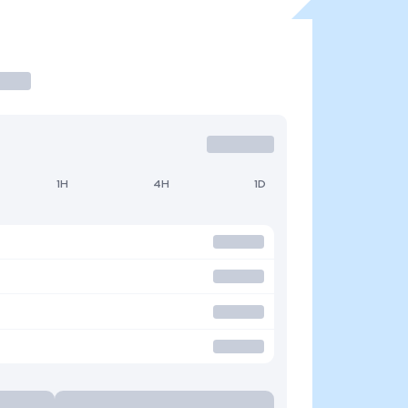
1H
4H
1D