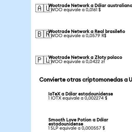
Wootrade Network a Dólar australian
🇦🇺
1 WOO equivale a 0,0161 $
Wootrade Network a Real brasileño
🇧🇷
1 WOO equivale a 0,0579 R$
Wootrade Network a Złoty polaco
🇵🇱
1 WOO equivale a 0,0422 zł
Convierte otras criptomonedas a 
IoTeX a Dólar estadounidense
1 IOTX equivale a 0,002274 $
Smooth Love Potion a Dólar
estadounidense
1 SLP equivale a 0,000557 $