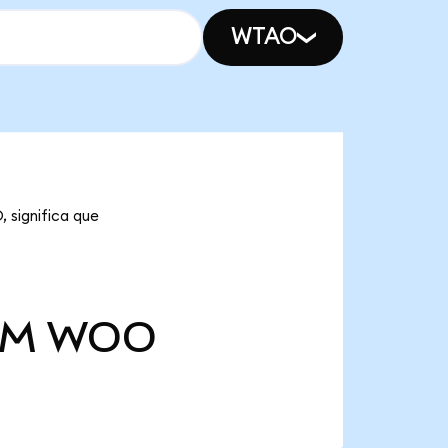
WTAO
 significa que
 M
WOO