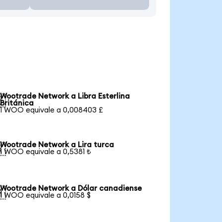
Wootrade Network a Libra Esterlina

Británica
1 WOO equivale a 0,008403 £
Wootrade Network a Lira turca

1 WOO equivale a 0,5381 ₺
Wootrade Network a Dólar canadiense

1 WOO equivale a 0,0158 $