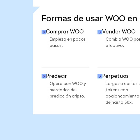
VER MÁS ESTADÍSTICAS
Formas de usar WOO en
Comprar WOO
Vender WOO
Empieza en pocos
Cambia WOO po
pasos.
efectivo.
Predecir
Perpetuos
Opera con WOO y
Largos o cortos 
mercados de
tokens con
predicción cripto.
apalancamiento
de hasta 50x.