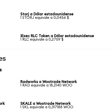
Storj a Dólar estadounidense
1 STORJ equivale a 0,0456 $
iExec RLC Token a Dólar estadounidense
1 RLC equivale a 0,2759 $
es
s
Radworks a Wootrade Network
1 RAD equivale a 18,2140 WOO
ork
SKALE a Wootrade Network
1 SKL equivale a 0,317188 WOO