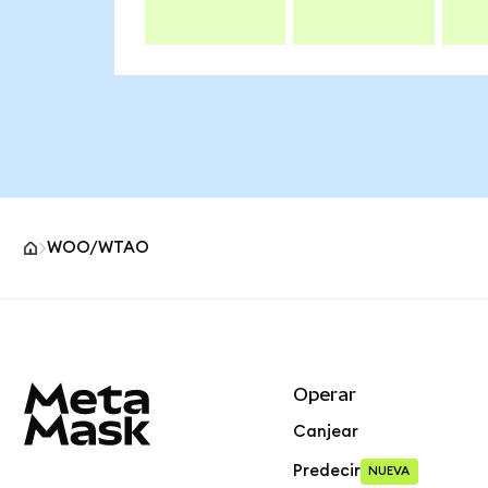
WOO/WTAO
Pie de página del sitio MetaMask
Operar
Canjear
Predecir
NUEVA