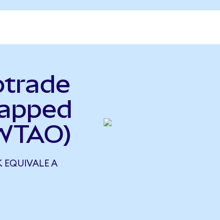
otrade
rapped
WTAO)
EQUIVALE A