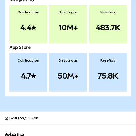
Calificación
Descargas
Reseñas
4.4
10M+
483.7K
App Store
Calificación
Descargas
Reseñas
4.7
50M+
75.8K
WULFon/FIGRon
Pie de página del sitio MetaMask