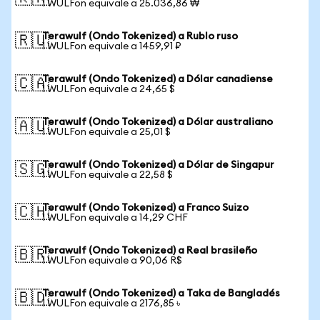
1 WULFon equivale a 25.036,86 ₩
Terawulf (Ondo Tokenized) a Rublo ruso
🇷🇺
1 WULFon equivale a 1459,91 ₽
Terawulf (Ondo Tokenized) a Dólar canadiense
🇨🇦
1 WULFon equivale a 24,65 $
Terawulf (Ondo Tokenized) a Dólar australiano
🇦🇺
1 WULFon equivale a 25,01 $
Terawulf (Ondo Tokenized) a Dólar de Singapur
🇸🇬
1 WULFon equivale a 22,58 $
Terawulf (Ondo Tokenized) a Franco Suizo
🇨🇭
1 WULFon equivale a 14,29 CHF
Terawulf (Ondo Tokenized) a Real brasileño
🇧🇷
1 WULFon equivale a 90,06 R$
Terawulf (Ondo Tokenized) a Taka de Bangladés
🇧🇩
1 WULFon equivale a 2176,85 ৳