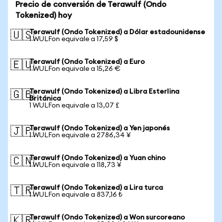
Precio de conversión de Terawulf (Ondo
Tokenized) hoy
Terawulf (Ondo Tokenized) a Dólar estadounidense
🇺🇸
1 WULFon equivale a 17,59 $
Terawulf (Ondo Tokenized) a Euro
🇪🇺
1 WULFon equivale a 15,26 €
Terawulf (Ondo Tokenized) a Libra Esterlina
🇬🇧
Británica
1 WULFon equivale a 13,07 £
Terawulf (Ondo Tokenized) a Yen japonés
🇯🇵
1 WULFon equivale a 2786,34 ¥
Terawulf (Ondo Tokenized) a Yuan chino
🇨🇳
1 WULFon equivale a 118,73 ¥
Terawulf (Ondo Tokenized) a Lira turca
🇹🇷
1 WULFon equivale a 837,16 ₺
Terawulf (Ondo Tokenized) a Won surcoreano
🇰🇷