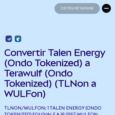
OBTÉN METAMASK
OBTÉN METAMASK
Convertir Talen Energy
(Ondo Tokenized) a
Terawulf (Ondo
Tokenized) (TLNon a
WULFon)
TLNON/WULFON: 1 TALEN ENERGY (ONDO
TOKENIZED) EQUIVALE A 19,2557 WULFON