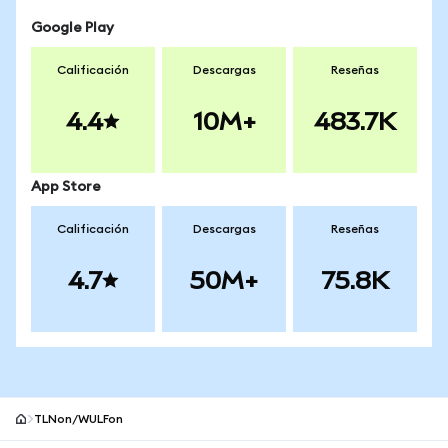
Google Play
Calificación
Descargas
Reseñas
4.4
10M+
483.7K
App Store
Calificación
Descargas
Reseñas
4.7
50M+
75.8K
TLNon/WULFon
Pie de página del sitio MetaMask