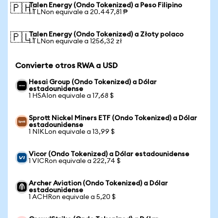
Talen Energy (Ondo Tokenized) a Peso Filipino
🇵🇭
1 TLNon equivale a 20.447,81 ₱
Talen Energy (Ondo Tokenized) a Złoty polaco
🇵🇱
1 TLNon equivale a 1256,32 zł
Convierte otros RWA a USD
Hesai Group (Ondo Tokenized) a Dólar
estadounidense
1 HSAIon equivale a 17,68 $
Sprott Nickel Miners ETF (Ondo Tokenized) a Dólar
estadounidense
1 NIKLon equivale a 13,99 $
Vicor (Ondo Tokenized) a Dólar estadounidense
1 VICRon equivale a 222,74 $
Archer Aviation (Ondo Tokenized) a Dólar
estadounidense
1 ACHRon equivale a 5,20 $