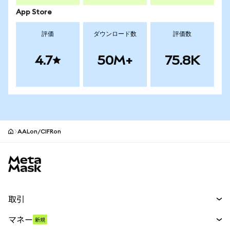
App Store
評価
ダウンロード数
評価数
4.7
50M+
75.8K
AALon/CIFRon
MetaMaskサイトフッター
取引
スワップ
マネー
新規
予測
新規