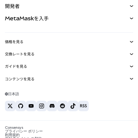
購入
開発者
パーペチュアル
新規
カード
ドキュメントを表示
MetaMaskを入手
RWA
mUSD
新規
ダッシュボード
トランザクションシールド
収益化
Smart Accounts Kit
Agent Wallet
新規
価格を見る
埋め込みウォレット
Snaps
ビットコインの価格
交換レートを見る
MetaMask Connect
イーサリアムの価格
報酬
新規
BTC→USD
Solanaの価格
ガイドを見る
Snaps
セキュリティ
ETH→USD
BTCの購入
Shiba Inuの価格
USDT→INR
コンテンツを見る
Web3サービス
サポート
ETHの購入
Pepeの価格
ビットコインウォレット
BTC→USDT
SOLの購入
キャリア
Tetherの価格
Solanaウォレット
日本語
BTC→INR
PEPEの購入
お問い合わせ
USDCの価格
おすすめの暗号資産カード
ETH→USDT
USDTの購入
Chanlinkの価格
おすすめのモバイル暗号資産ウォレット
USDT→PHP
USDCの購入
Polymarketとは？
BTC→EUR
SHIBの購入
Consensys
税制関連ニュース
プライバシー ポリシー
利用規約
BNBの購入