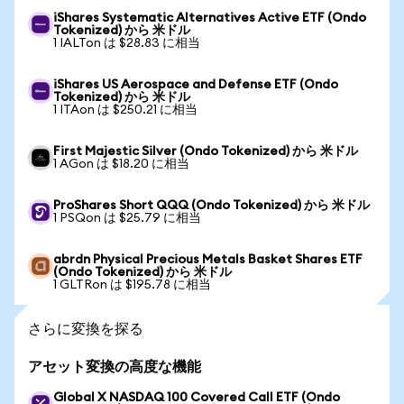
iShares Systematic Alternatives Active ETF (Ondo
Tokenized) から 米ドル
1 IALTon は $28.83 に相当
iShares US Aerospace and Defense ETF (Ondo
Tokenized) から 米ドル
1 ITAon は $250.21 に相当
First Majestic Silver (Ondo Tokenized) から 米ドル
1 AGon は $18.20 に相当
ProShares Short QQQ (Ondo Tokenized) から 米ドル
1 PSQon は $25.79 に相当
abrdn Physical Precious Metals Basket Shares ETF
(Ondo Tokenized) から 米ドル
1 GLTRon は $195.78 に相当
さらに変換を探る
アセット変換の高度な機能
Global X NASDAQ 100 Covered Call ETF (Ondo