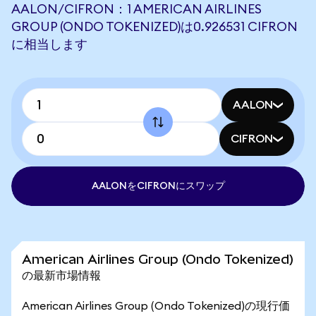
AALON/CIFRON：1 AMERICAN AIRLINES
GROUP (ONDO TOKENIZED)は0.926531 CIFRON
に相当します
AALON
CIFRON
AALONをCIFRONにスワップ
American Airlines Group (Ondo Tokenized)
の最新市場情報
American Airlines Group (Ondo Tokenized)の現行価