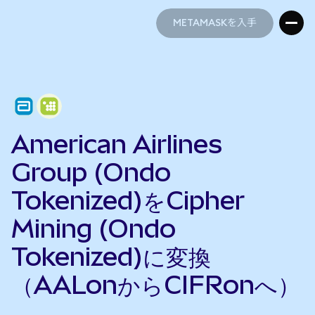
METAMASKを入手
METAMASKを入手
American Airlines
Group (Ondo
Tokenized)をCipher
Mining (Ondo
Tokenized)に変換
（AALonからCIFRonへ）