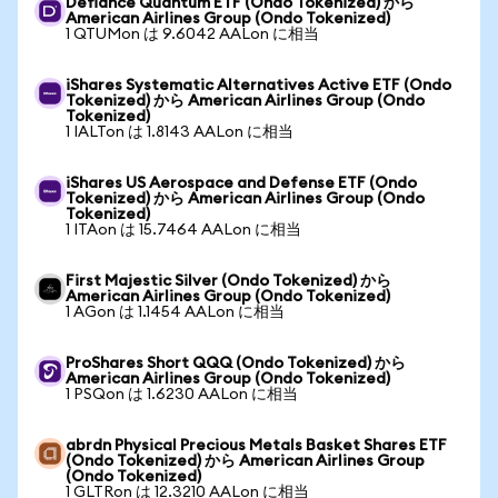
Defiance Quantum ETF (Ondo Tokenized) から
American Airlines Group (Ondo Tokenized)
1 QTUMon は 9.6042 AALon に相当
iShares Systematic Alternatives Active ETF (Ondo
Tokenized) から American Airlines Group (Ondo
Tokenized)
1 IALTon は 1.8143 AALon に相当
iShares US Aerospace and Defense ETF (Ondo
Tokenized) から American Airlines Group (Ondo
Tokenized)
1 ITAon は 15.7464 AALon に相当
First Majestic Silver (Ondo Tokenized) から
American Airlines Group (Ondo Tokenized)
1 AGon は 1.1454 AALon に相当
ProShares Short QQQ (Ondo Tokenized) から
American Airlines Group (Ondo Tokenized)
1 PSQon は 1.6230 AALon に相当
abrdn Physical Precious Metals Basket Shares ETF
(Ondo Tokenized) から American Airlines Group
(Ondo Tokenized)
1 GLTRon は 12.3210 AALon に相当