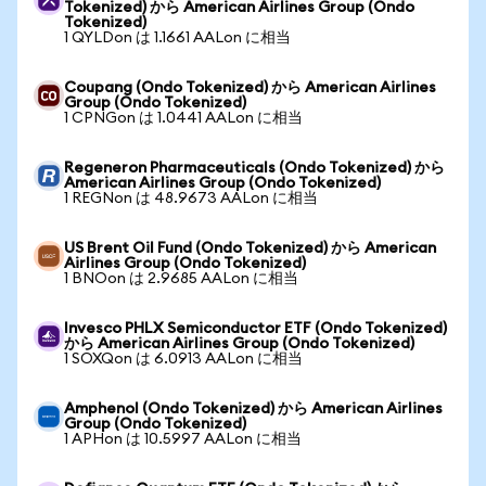
Tokenized) から American Airlines Group (Ondo
Tokenized)
1 QYLDon は 1.1661 AALon に相当
Coupang (Ondo Tokenized) から American Airlines
Group (Ondo Tokenized)
1 CPNGon は 1.0441 AALon に相当
Regeneron Pharmaceuticals (Ondo Tokenized) から
American Airlines Group (Ondo Tokenized)
1 REGNon は 48.9673 AALon に相当
US Brent Oil Fund (Ondo Tokenized) から American
Airlines Group (Ondo Tokenized)
1 BNOon は 2.9685 AALon に相当
Invesco PHLX Semiconductor ETF (Ondo Tokenized)
から American Airlines Group (Ondo Tokenized)
1 SOXQon は 6.0913 AALon に相当
Amphenol (Ondo Tokenized) から American Airlines
Group (Ondo Tokenized)
1 APHon は 10.5997 AALon に相当