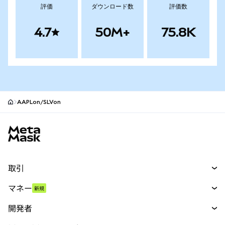
評価
ダウンロード数
評価数
4.7
50M+
75.8K
AAPLon/SLVon
MetaMaskサイトフッター
取引
スワップ
マネー
新規
予測
新規
購入
開発者
パーペチュアル
新規
カード
ドキュメントを表示