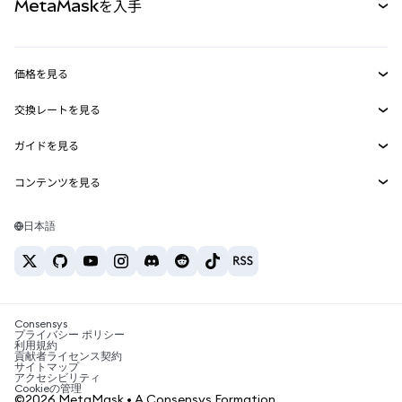
MetaMaskを入手
RWA
mUSD
新規
ダッシュボード
トランザクションシールド
収益化
Smart Accounts Kit
Agent Wallet
新規
価格を見る
埋め込みウォレット
Snaps
ビットコインの価格
交換レートを見る
MetaMask Connect
イーサリアムの価格
報酬
新規
BTC→USD
Solanaの価格
ガイドを見る
Snaps
セキュリティ
ETH→USD
BTCの購入
Shiba Inuの価格
USDT→INR
コンテンツを見る
Web3サービス
サポート
ETHの購入
Pepeの価格
ビットコインウォレット
BTC→USDT
SOLの購入
キャリア
Tetherの価格
Solanaウォレット
日本語
BTC→INR
PEPEの購入
お問い合わせ
USDCの価格
おすすめの暗号資産カード
ETH→USDT
USDTの購入
Chanlinkの価格
おすすめのモバイル暗号資産ウォレット
USDT→PHP
USDCの購入
Polymarketとは？
BTC→EUR
SHIBの購入
Consensys
税制関連ニュース
プライバシー ポリシー
利用規約
BNBの購入
貢献者ライセンス契約
暗号資産の購入方法は？
サイトマップ
アクセシビリティ
ビットコインを売るには？
Cookieの管理
©2026 MetaMask • A Consensys Formation