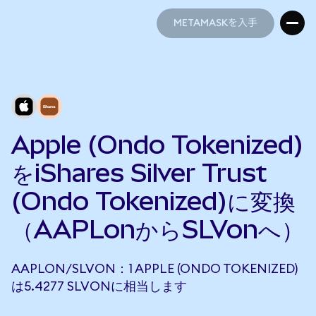
METAMASKを入手
METAMASKを入手
Apple (Ondo Tokenized)
をiShares Silver Trust
(Ondo Tokenized)に変換
（AAPLonからSLVonへ）
AAPLON/SLVON：1 APPLE (ONDO TOKENIZED)
は5.4277 SLVONに相当します