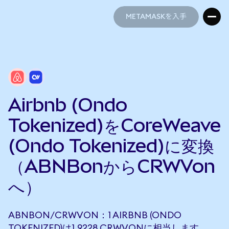
METAMASKを入手
METAMASKを入手
Airbnb (Ondo
Tokenized)をCoreWeave
(Ondo Tokenized)に変換
（ABNBonからCRWVon
へ）
ABNBON/CRWVON：1 AIRBNB (ONDO
TOKENIZED)は1.9228 CRWVONに相当します