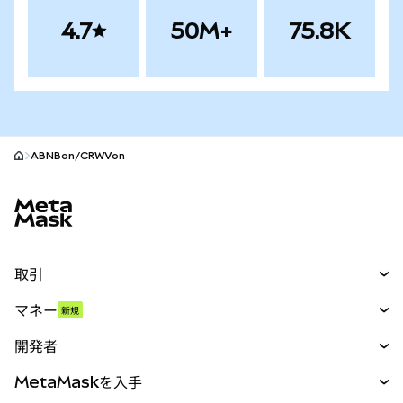
4.7
50M+
75.8K
ABNBon/CRWVon
MetaMaskサイトフッター
取引
スワップ
マネー
新規
予測
新規
購入
開発者
パーペチュアル
新規
カード
ドキュメントを表示
MetaMaskを入手
RWA
mUSD
新規
ダッシュボード
トランザクションシールド