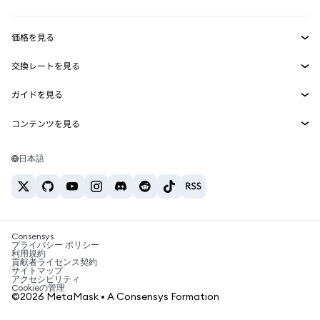
収益化
Smart Accounts Kit
Agent Wallet
新規
価格を見る
埋め込みウォレット
Snaps
ビットコインの価格
交換レートを見る
MetaMask Connect
イーサリアムの価格
報酬
新規
BTC→USD
Solanaの価格
ガイドを見る
Snaps
セキュリティ
ETH→USD
BTCの購入
Shiba Inuの価格
USDT→INR
コンテンツを見る
Web3サービス
サポート
ETHの購入
Pepeの価格
ビットコインウォレット
BTC→USDT
SOLの購入
キャリア
Tetherの価格
Solanaウォレット
日本語
BTC→INR
PEPEの購入
お問い合わせ
USDCの価格
おすすめの暗号資産カード
ETH→USDT
USDTの購入
Chanlinkの価格
おすすめのモバイル暗号資産ウォレット
USDT→PHP
USDCの購入
Polymarketとは？
BTC→EUR
SHIBの購入
Consensys
税制関連ニュース
プライバシー ポリシー
利用規約
BNBの購入
貢献者ライセンス契約
暗号資産の購入方法は？
サイトマップ
アクセシビリティ
ビットコインを売るには？
Cookieの管理
©2026 MetaMask • A Consensys Formation