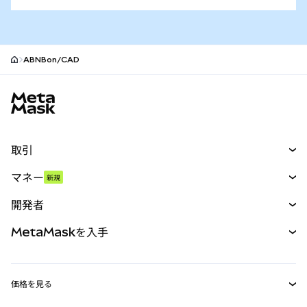
ABNBon/CAD
MetaMaskサイトフッター
取引
スワップ
マネー
新規
予測
新規
購入
開発者
パーペチュアル
新規
カード
ドキュメントを表示
MetaMaskを入手
RWA
mUSD
新規
ダッシュボード
トランザクションシールド
収益化
Smart Accounts Kit
Agent Wallet
新規
価格を見る
埋め込みウォレット
Snaps
ビットコインの価格