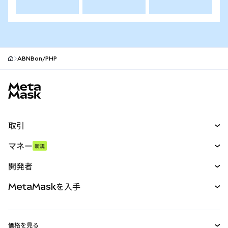
ABNBon/PHP
MetaMaskサイトフッター
取引
スワップ
マネー
新規
予測
新規
購入
開発者
パーペチュアル
新規
カード
ドキュメントを表示
MetaMaskを入手
RWA
mUSD
新規
ダッシュボード
トランザクションシールド
収益化
Smart Accounts Kit
Agent Wallet
新規
価格を見る