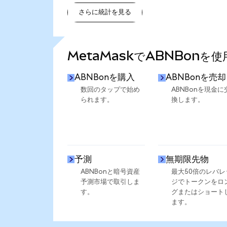
さらに統計を見る
さらに統計を見る
MetaMaskでABNBonを
ABNBonを購入
ABNBonを売却
数回のタップで始め
ABNBonを現金に
られます。
換します。
予測
無期限先物
ABNBonと暗号資産
最大50倍のレバレ
予測市場で取引しま
ジでトークンをロ
す。
グまたはショート
ます。