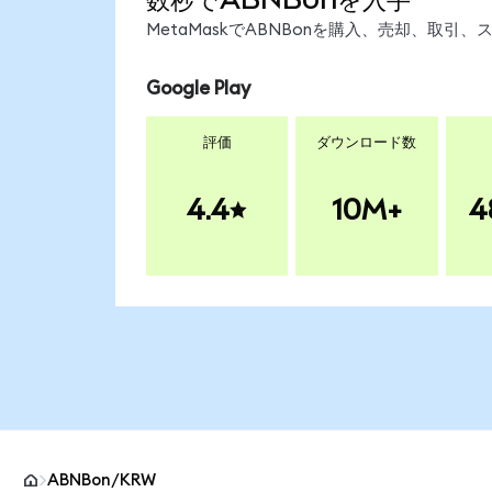
MetaMaskでABNBonを購入、売却、取
Google Play
評価
ダウンロード数
4.4
10M+
4
ABNBon/KRW