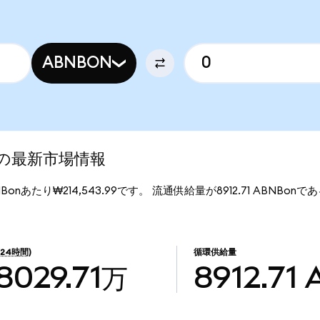
ABNBON
ed)の最新市場情報
BNBonあたり₩214,543.99です。 流通供給量が8912.71 ABNBonであ
(24時間)
循環供給量
8029.71万
8912.71