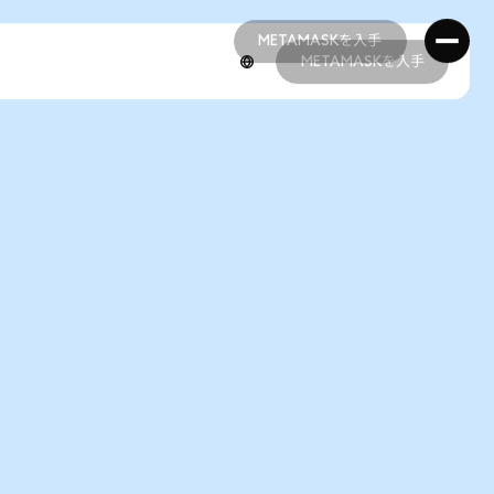
METAMASKを入手
METAMASKを入手
METAMASKを入手
METAMASKを入手