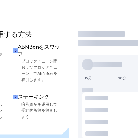
使用する方法
取引
ABNBonをスワッ
プ
交
ブロックチェーン間
およびブロックチェ
ーン上でABNBonを
15分
30分
取引します。
ステーキング
ッ
暗号資産を運用して
ン
受動的所得を得まし
し
ょう。