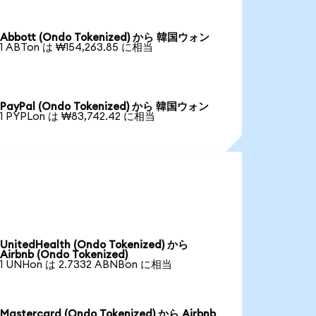
Abbott (Ondo Tokenized) から 韓国ウォン
1 ABTon は ₩154,263.85 に相当
PayPal (Ondo Tokenized) から 韓国ウォン
1 PYPLon は ₩83,742.42 に相当
UnitedHealth (Ondo Tokenized) から
Airbnb (Ondo Tokenized)
1 UNHon は 2.7332 ABNBon に相当
Mastercard (Ondo Tokenized) から Airbnb