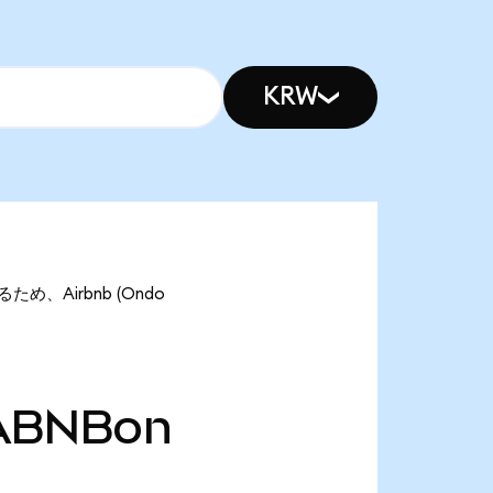
KRW
るため、Airbnb (Ondo
ABNBon