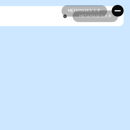
METAMASKを入手
METAMASKを入手
METAMASKを入手
METAMASKを入手