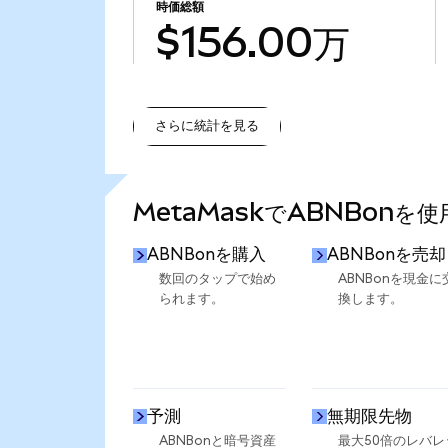
時価総額
$156.00万
さらに統計を見る
さらに統計を見る
MetaMaskでABNBonを
ABNBonを購入
ABNBonを売却
数回のタップで始め
ABNBonを現金に
られます。
換します。
予測
無期限先物
ABNBonと暗号資産
最大50倍のレバレ