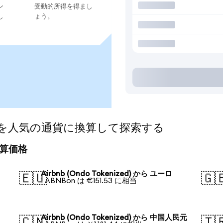
ン
受動的所得を得まし
し
ょう。
ized)を人気の通貨に換算して探索する
の換算価格
Airbnb (Ondo Tokenized) から ユーロ
🇪🇺
🇬
1 ABNBon は €151.53 に相当
Airbnb (Ondo Tokenized) から 中国人民元
🇨🇳
🇹