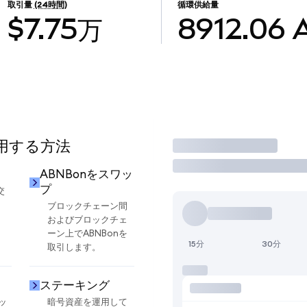
取引量
(24時間)
循環供給量
$7.75万
8912.06
使用する方法
取引
ABNBonをスワッ
プ
交
ブロックチェーン間
およびブロックチェ
ーン上でABNBonを
15分
30分
取引します。
ステーキング
ッ
暗号資産を運用して