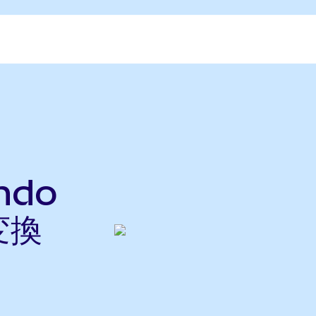
ndo
変換
ら