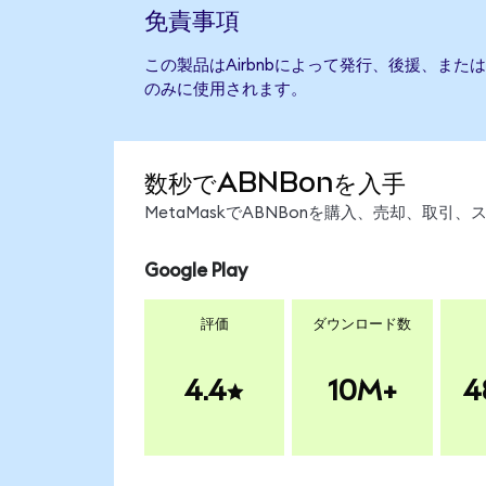
免責事項
この製品はAirbnbによって発行、後援、ま
のみに使用されます。
数秒でABNBonを入手
MetaMaskでABNBonを購入、売却、取
Google Play
評価
ダウンロード数
4.4
10M+
4