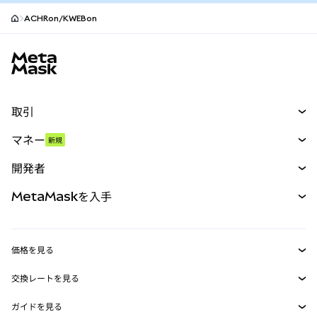
ACHRon/KWEBon
MetaMaskサイトフッター
取引
スワップ
マネー
新規
予測
新規
購入
開発者
パーペチュアル
新規
カード
ドキュメントを表示
MetaMaskを入手
RWA
mUSD
新規
ダッシュボード
トランザクションシールド
収益化
Smart Accounts Kit
Agent Wallet
新規
価格を見る
埋め込みウォレット
Snaps
ビットコインの価格
交換レートを見る
MetaMask Connect
イーサリアムの価格
報酬
新規
BTC→USD
Solanaの価格
ガイドを見る
Snaps
セキュリティ
ETH→USD