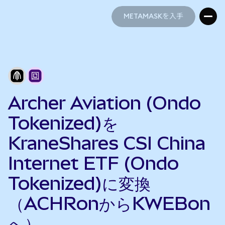
METAMASKを入手
METAMASKを入手
Archer Aviation (Ondo
Tokenized)を
KraneShares CSI China
Internet ETF (Ondo
Tokenized)に変換
（ACHRonからKWEBon
へ）