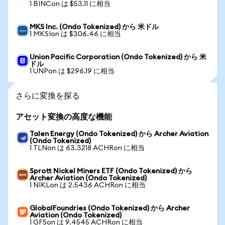
1 BINCon は $53.11 に相当
MKS Inc. (Ondo Tokenized) から 米ドル
1 MKSIon は $306.46 に相当
Union Pacific Corporation (Ondo Tokenized) から 米
ドル
1 UNPon は $296.19 に相当
さらに変換を探る
アセット変換の高度な機能
Talen Energy (Ondo Tokenized) から Archer Aviation
(Ondo Tokenized)
1 TLNon は 63.3218 ACHRon に相当
Sprott Nickel Miners ETF (Ondo Tokenized) から
Archer Aviation (Ondo Tokenized)
1 NIKLon は 2.5436 ACHRon に相当
GlobalFoundries (Ondo Tokenized) から Archer
Aviation (Ondo Tokenized)
1 GFSon は 9.4545 ACHRon に相当