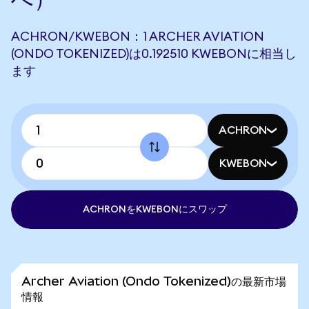
ACHRON/KWEBON：1 ARCHER AVIATION
(ONDO TOKENIZED)は0.192510 KWEBONに相当し
ます
ACHRON
KWEBON
ACHRONをKWEBONにスワップ
Archer Aviation (Ondo Tokenized)の最新市場
情報