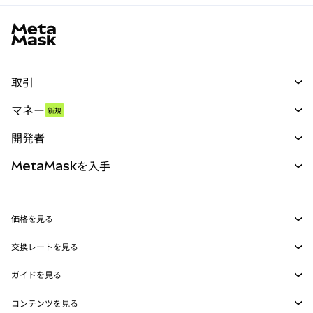
MetaMaskサイトフッター
取引
スワップ
マネー
新規
予測
新規
購入
開発者
パーペチュアル
新規
カード
ドキュメントを表示
MetaMaskを入手
RWA
mUSD
新規
ダッシュボード
トランザクションシールド
収益化
Smart Accounts Kit
Agent Wallet
新規
価格を見る
埋め込みウォレット
Snaps
ビットコインの価格
交換レートを見る
MetaMask Connect
イーサリアムの価格
報酬
新規
BTC→USD
Solanaの価格
ガイドを見る
Snaps
セキュリティ
ETH→USD
BTCの購入
Shiba Inuの価格
USDT→INR
コンテンツを見る
Web3サービス
サポート
ETHの購入