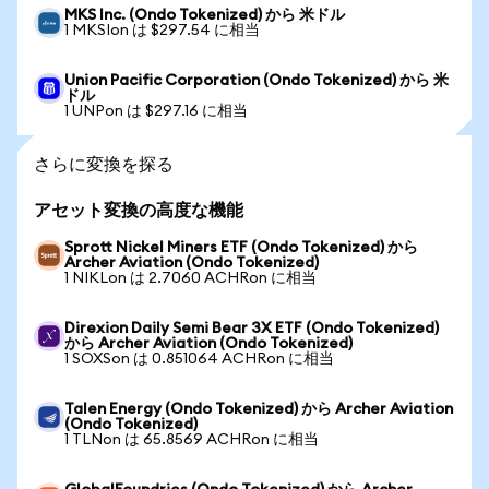
MKS Inc. (Ondo Tokenized) から 米ドル
1 MKSIon は $297.54 に相当
Union Pacific Corporation (Ondo Tokenized) から 米
ドル
1 UNPon は $297.16 に相当
さらに変換を探る
アセット変換の高度な機能
Sprott Nickel Miners ETF (Ondo Tokenized) から
Archer Aviation (Ondo Tokenized)
1 NIKLon は 2.7060 ACHRon に相当
Direxion Daily Semi Bear 3X ETF (Ondo Tokenized)
から Archer Aviation (Ondo Tokenized)
1 SOXSon は 0.851064 ACHRon に相当
Talen Energy (Ondo Tokenized) から Archer Aviation
(Ondo Tokenized)
1 TLNon は 65.8569 ACHRon に相当