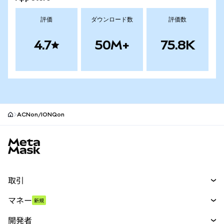
評価
ダウンロード数
評価数
4.7
50M+
75.8K
ACNon/IONQon
MetaMaskサイトフッター
取引
スワップ
マネー
新規
予測
新規
購入
開発者