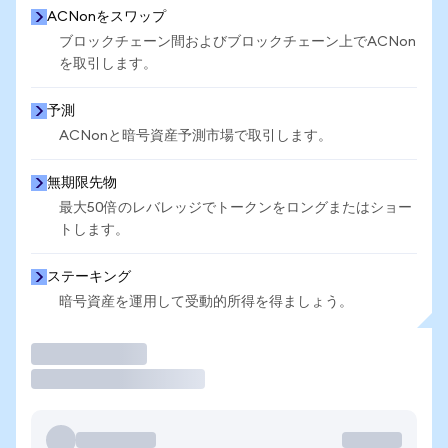
ACNonをスワップ
ブロックチェーン間およびブロックチェーン上でACNon
を取引します。
予測
ACNonと暗号資産予測市場で取引します。
無期限先物
最大50倍のレバレッジでトークンをロングまたはショー
トします。
ステーキング
暗号資産を運用して受動的所得を得ましょう。
取引