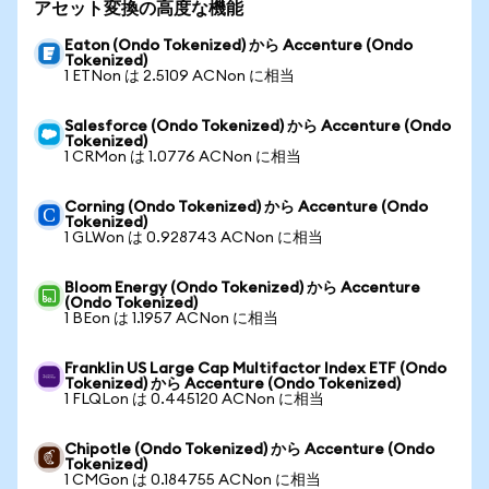
アセット変換の高度な機能
Eaton (Ondo Tokenized) から Accenture (Ondo
Tokenized)
1 ETNon は 2.5109 ACNon に相当
Salesforce (Ondo Tokenized) から Accenture (Ondo
Tokenized)
1 CRMon は 1.0776 ACNon に相当
Corning (Ondo Tokenized) から Accenture (Ondo
Tokenized)
1 GLWon は 0.928743 ACNon に相当
Bloom Energy (Ondo Tokenized) から Accenture
(Ondo Tokenized)
1 BEon は 1.1957 ACNon に相当
Franklin US Large Cap Multifactor Index ETF (Ondo
Tokenized) から Accenture (Ondo Tokenized)
1 FLQLon は 0.445120 ACNon に相当
Chipotle (Ondo Tokenized) から Accenture (Ondo
Tokenized)
1 CMGon は 0.184755 ACNon に相当