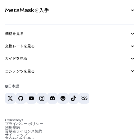
パーペチュアル
新規
カード
ドキュメントを表示
MetaMaskを入手
RWA
mUSD
新規
ダッシュボード
トランザクションシールド
収益化
Smart Accounts Kit
Agent Wallet
新規
価格を見る
埋め込みウォレット
Snaps
ビットコインの価格
交換レートを見る
MetaMask Connect
イーサリアムの価格
報酬
新規
BTC→USD
Solanaの価格
ガイドを見る
Snaps
セキュリティ
ETH→USD
BTCの購入
Shiba Inuの価格
USDT→INR
コンテンツを見る
Web3サービス
サポート
ETHの購入
Pepeの価格
ビットコインウォレット
BTC→USDT
SOLの購入
キャリア
Tetherの価格
Solanaウォレット
日本語
BTC→INR
PEPEの購入
お問い合わせ
USDCの価格
おすすめの暗号資産カード
ETH→USDT
USDTの購入
Chanlinkの価格
おすすめのモバイル暗号資産ウォレット
USDT→PHP
USDCの購入
Polymarketとは？
BTC→EUR
SHIBの購入
Consensys
税制関連ニュース
プライバシー ポリシー
利用規約
BNBの購入
貢献者ライセンス契約
暗号資産の購入方法は？
サイトマップ
アクセシビリティ