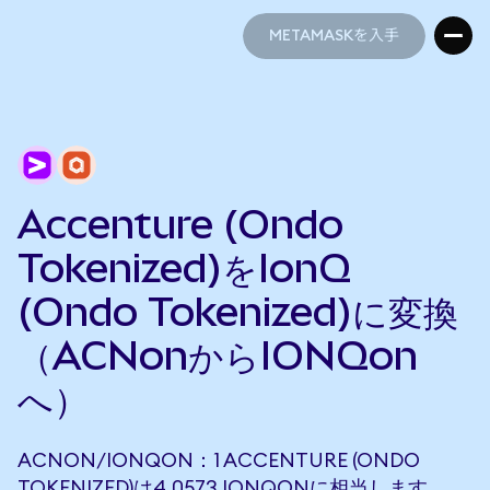
METAMASKを入手
METAMASKを入手
Accenture (Ondo
Tokenized)をIonQ
(Ondo Tokenized)に変換
（ACNonからIONQon
へ）
ACNON/IONQON：1 ACCENTURE (ONDO
TOKENIZED)は4.0573 IONQONに相当します