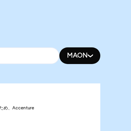
MAON
ため、Accenture