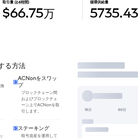
取引量
(24時間)
循環供給量
$66.75万
5735.4
用する方法
取引
ACNonをスワッ
プ
交換
ブロックチェーン間
およびブロックチェ
ーン上でACNonを取
15分
30分
引します。
ステーキング
ッ
暗号資産を運用して