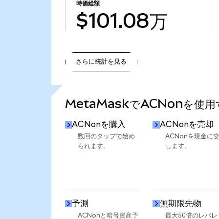
時価総額
$101.08万
さらに統計を見る
さらに統計を見る
MetaMaskでACNonを使
ACNonを購入
ACNonを売却
数回のタップで始め
ACNonを現金に
られます。
します。
予測
無期限先物
ACNonと暗号資産予
最大50倍のレバレ