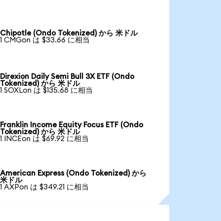
Chipotle (Ondo Tokenized) から 米ドル
1 CMGon は $33.66 に相当
Direxion Daily Semi Bull 3X ETF (Ondo
Tokenized) から 米ドル
1 SOXLon は $135.68 に相当
Franklin Income Equity Focus ETF (Ondo
Tokenized) から 米ドル
1 INCEon は $69.92 に相当
American Express (Ondo Tokenized) から
米ドル
1 AXPon は $349.21 に相当