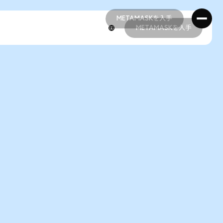
METAMASKを入手
METAMASKを入手
METAMASKを入手
METAMASKを入手