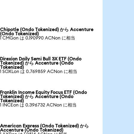
Chipotle (Ondo Tokenized) から Accenture
(Ondo Tokenized)
1 CMGon は 0.190990 ACNon に相当
Direxion Daily Semi Bull 3X ETF (Ondo
Tokenized) から Accenture (Ondo
Tokenized)
1 SOXLon は 0.769859 ACNon に相当
Franklin Income Equity Focus ETF (Ondo
Tokenized) から Accenture (Ondo
Tokenized)
1 INCEon は 0.396732 ACNon に相当
American Express (Ondo Tokenized) から
Accenture (Ondo Tokenized)