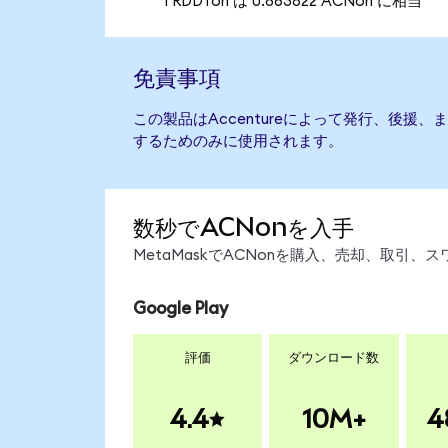
1 RDDTon は 0.863822 ACNon に相当
免責事項
この製品はAccentureによって発行、後援
するためのみに使用されます。
数秒でACNonを入手
MetaMaskでACNonを購入、売却、取引
Google Play
評価
ダウンロード数
4.4
10M+
4