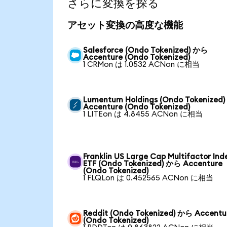
さらに変換を探る
アセット変換の高度な機能
Salesforce (Ondo Tokenized) から
Accenture (Ondo Tokenized)
1 CRMon は 1.0532 ACNon に相当
Lumentum Holdings (Ondo Tokenized
Accenture (Ondo Tokenized)
1 LITEon は 4.8455 ACNon に相当
Franklin US Large Cap Multifactor Ind
ETF (Ondo Tokenized) から Accenture
(Ondo Tokenized)
1 FLQLon は 0.452565 ACNon に相当
Reddit (Ondo Tokenized) から Accentu
(Ondo Tokenized)