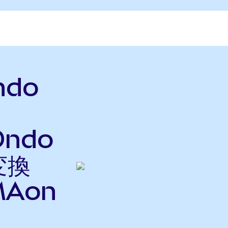
ndo
Ondo
変換
Aon