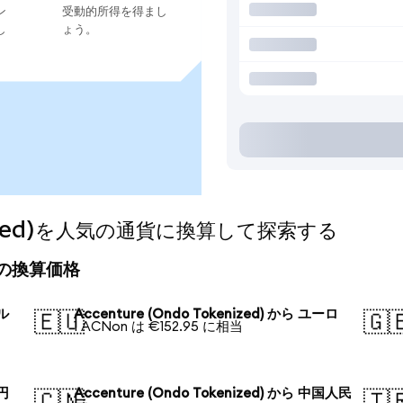
ン
受動的所得を得まし
し
ょう。
kenized)を人気の通貨に換算して探索する
の今日の換算価格
ドル
Accenture (Ondo Tokenized) から ユーロ
🇪🇺
🇬
1 ACNon は €152.95 に相当
本円
Accenture (Ondo Tokenized) から 中国人民
🇨🇳
🇹