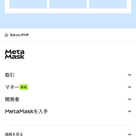
BAon/PHP
MetaMaskサイトフッター
取引
スワップ
マネー
新規
予測
新規
購入
開発者
パーペチュアル
新規
カード
ドキュメントを表示
MetaMaskを入手
RWA
mUSD
新規
ダッシュボード
トランザクションシールド
収益化
Smart Accounts Kit
Agent Wallet
新規
価格を見る