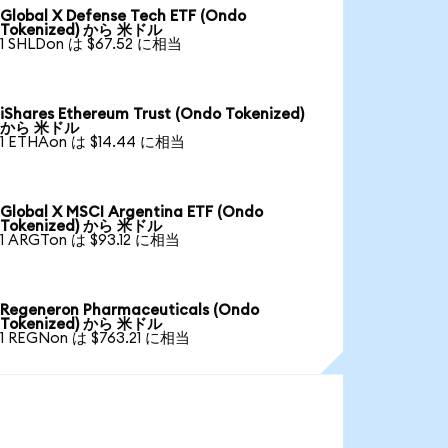
Global X Defense Tech ETF (Ondo
Tokenized) から 米ドル
1 SHLDon は $67.52 に相当
iShares Ethereum Trust (Ondo Tokenized)
から 米ドル
1 ETHAon は $14.44 に相当
Global X MSCI Argentina ETF (Ondo
Tokenized) から 米ドル
1 ARGTon は $93.12 に相当
Regeneron Pharmaceuticals (Ondo
Tokenized) から 米ドル
1 REGNon は $763.21 に相当