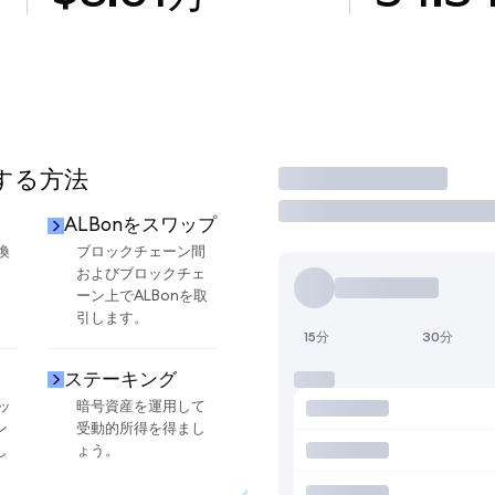
用する方法
取引
ALBonをスワップ
換
ブロックチェーン間
およびブロックチェ
ーン上でALBonを取
引します。
15分
30分
ステーキング
ッ
暗号資産を運用して
ン
受動的所得を得まし
し
ょう。