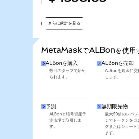
さらに統計を見る
さらに統計を見る
MetaMaskでALBonを使
ALBonを購入
ALBonを売却
数回のタップで始め
ALBonを現金に交
られます。
します。
予測
無期限先物
ALBonと暗号資産予
最大50倍のレバレ
測市場で取引しま
ジでトークンをロ
す。
グまたはショート
ます。