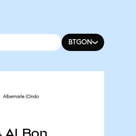
BTGON
lbemarle (Ondo
4
ALBon