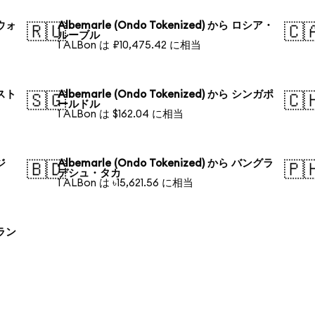
国ウォ
Albemarle (Ondo Tokenized) から ロシア・
🇷🇺
🇨
ルーブル
1 ALBon は ₽10,475.42 に相当
ースト
Albemarle (Ondo Tokenized) から シンガポ
🇸🇬
🇨
ールドル
1 ALBon は $162.04 に相当
ジ
Albemarle (Ondo Tokenized) から バングラ
🇧🇩
🇵
デシュ・タカ
1 ALBon は ৳15,621.56 に相当
ーラン