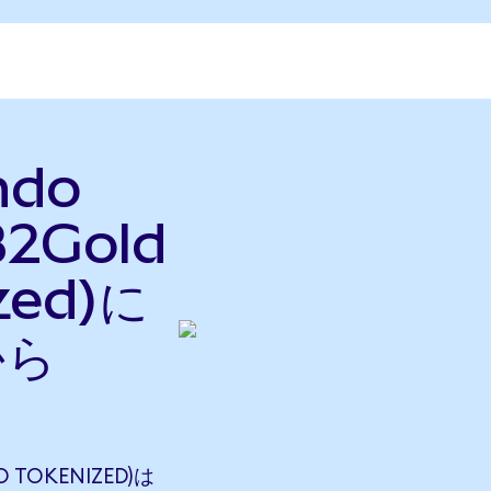
ndo
B2Gold
zed)に
から
 TOKENIZED)は