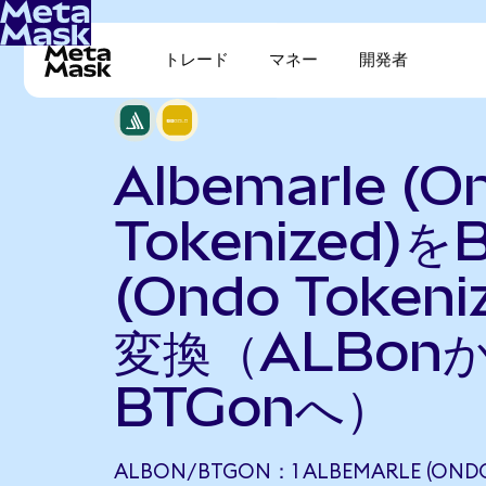
トレード
マネー
開発者
Albemarle (O
Tokenized)を
(Ondo Tokeni
変換（ALBon
BTGonへ）
ALBON/BTGON：1 ALBEMARLE (ONDO