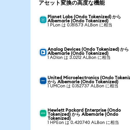
アセット変換の高度な機能
Planet Labs (Ondo Tokenized) から
Albemarle (Ondo Tokenized)
1 PLon は 0.181573 ALBon に相当
Analog Devices (Ondo Tokenized) から
Albemarle (Ondo Tokenized)
1 ADIon は 3.0212 ALBon に相当
United Microelectronics (Ondo Tokeni
から Albemarle (Ondo Tokenized)
1 UMCon は 0.152737 ALBon に相当
Hewlett Packard Enterprise (Ondo
Tokenized) から Albemarle (Ondo
Tokenized)
1 HPEon は 0.420740 ALBon に相当