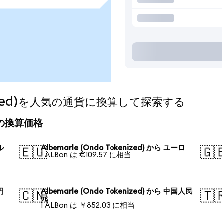
kenized)を人気の通貨に換算して探索する
の今日の換算価格
ル
Albemarle (Ondo Tokenized) から ユーロ
🇪🇺
🇬
1 ALBon は €109.57 に相当
円
Albemarle (Ondo Tokenized) から 中国人民
🇨🇳
🇹
元
1 ALBon は ￥852.03 に相当