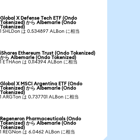
Global X Defense Tech ETF (Ondo
Tokenized) から Albemarle (Ondo
Tokenized)
1 SHLDon は 0.534897 ALBon に相当
iShares Ethereum Trust (Ondo Tokenized)
から Albemarle (Ondo Tokenized)
1 ETHAon は 0.114394 ALBon に相当
Global X MSCI Argentina ETF (Ondo
Tokenized) から Albemarle (Ondo
Tokenized)
1 ARGTon は 0.737701 ALBon に相当
Regeneron Pharmaceuticals (Ondo
Tokenized) から Albemarle (Ondo
Tokenized)
1 REGNon は 6.0462 ALBon に相当