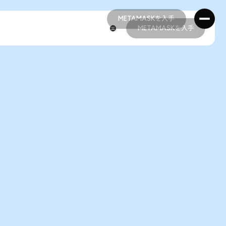
METAMASKを入手
METAMASKを入手
METAMASKを入手
METAMASKを入手