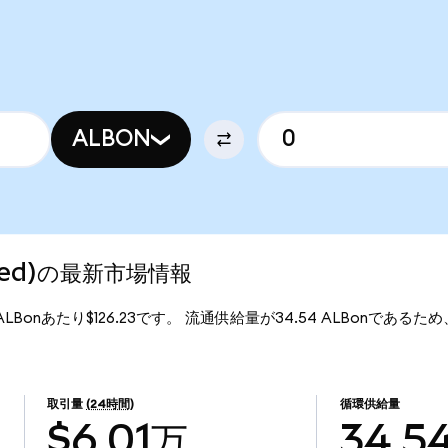
ALBON
nized)の最新市場情報
、1ALBonあたり$126.23です。 流通供給量が34.54 ALBonであるため、A
。
取引量
(24時間)
循環供給量
$6.01万
34.5