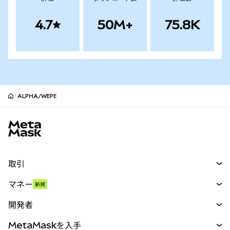
4.7
50M+
75.8K
ALPHA/WEPE
MetaMaskサイトフッター
取引
スワップ
マネー
新規
予測
新規
購入
開発者
パーペチュアル
新規
カード
ドキュメントを表示
MetaMaskを入手
RWA