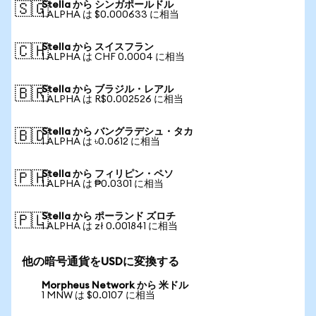
Stella から シンガポールドル
🇸🇬
1 ALPHA は $0.000633 に相当
Stella から スイスフラン
🇨🇭
1 ALPHA は CHF 0.0004 に相当
Stella から ブラジル・レアル
🇧🇷
1 ALPHA は R$0.002526 に相当
Stella から バングラデシュ・タカ
🇧🇩
1 ALPHA は ৳0.0612 に相当
Stella から フィリピン・ペソ
🇵🇭
1 ALPHA は ₱0.0301 に相当
Stella から ポーランド ズロチ
🇵🇱
1 ALPHA は zł 0.001841 に相当
他の暗号通貨をUSDに変換する
Morpheus Network から 米ドル
1 MNW は $0.0107 に相当