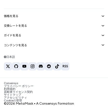
mUSD
新規
ダッシュボード
トランザクションシールド
収益化
Smart Accounts Kit
Agent Wallet
新規
価格を見る
埋め込みウォレット
Snaps
ビットコインの価格
交換レートを見る
MetaMask Connect
イーサリアムの価格
報酬
新規
BTC→USD
Solanaの価格
ガイドを見る
Snaps
セキュリティ
ETH→USD
BTCの購入
Shiba Inuの価格
USDT→INR
コンテンツを見る
Web3サービス
サポート
ETHの購入
Pepeの価格
ビットコインウォレット
BTC→USDT
SOLの購入
キャリア
Tetherの価格
Solanaウォレット
日本語
BTC→INR
PEPEの購入
お問い合わせ
USDCの価格
おすすめの暗号資産カード
ETH→USDT
USDTの購入
Chanlinkの価格
おすすめのモバイル暗号資産ウォレット
USDT→PHP
USDCの購入
Polymarketとは？
BTC→EUR
SHIBの購入
Consensys
税制関連ニュース
プライバシー ポリシー
利用規約
BNBの購入
貢献者ライセンス契約
暗号資産の購入方法は？
サイトマップ
アクセシビリティ
ビットコインを売るには？
Cookieの管理
©2026 MetaMask • A Consensys Formation