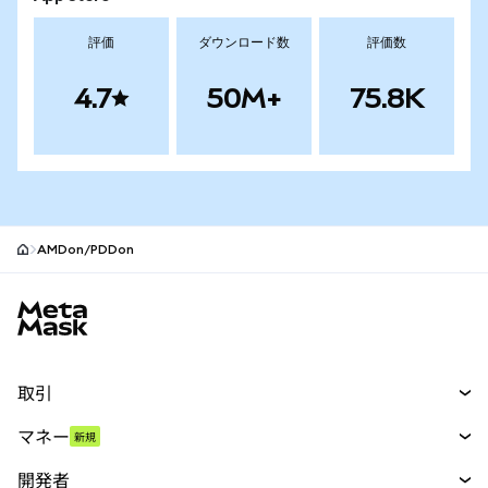
評価
ダウンロード数
評価数
4.7
50M+
75.8K
AMDon/PDDon
MetaMaskサイトフッター
取引
スワップ
マネー
新規
予測
新規
購入
開発者