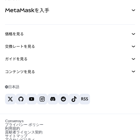
パーペチュアル
新規
カード
ドキュメントを表示
MetaMaskを入手
RWA
mUSD
新規
ダッシュボード
トランザクションシールド
収益化
Smart Accounts Kit
Agent Wallet
新規
価格を見る
埋め込みウォレット
Snaps
ビットコインの価格
交換レートを見る
MetaMask Connect
イーサリアムの価格
報酬
新規
BTC→USD
Solanaの価格
ガイドを見る
Snaps
セキュリティ
ETH→USD
BTCの購入
Shiba Inuの価格
USDT→INR
コンテンツを見る
Web3サービス
サポート
ETHの購入
Pepeの価格
ビットコインウォレット
BTC→USDT
SOLの購入
キャリア
Tetherの価格
Solanaウォレット
日本語
BTC→INR
PEPEの購入
お問い合わせ
USDCの価格
おすすめの暗号資産カード
ETH→USDT
USDTの購入
Chanlinkの価格
おすすめのモバイル暗号資産ウォレット
USDT→PHP
USDCの購入
Polymarketとは？
BTC→EUR
SHIBの購入
Consensys
税制関連ニュース
プライバシー ポリシー
利用規約
BNBの購入
貢献者ライセンス契約
暗号資産の購入方法は？
サイトマップ
アクセシビリティ