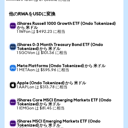
他のRWAをUSDに変換
iShares Russell 1000 Growth ETF (Ondo Tokenized)
から 米ドル
1 IWFon は $492.23 に相当
iShares 0-3 Month Treasury Bond ETF (Ondo
Tokenized) から 米ドル
1 SGOVon は $101.36 に相当
Meta Platforms (Ondo Tokenized) から 米ドル
1 METAon は $595.96 に相当
Apple (Ondo Tokenized) から 米ドル
1 AAPLon は $313.78 に相当
iShares Core MSCI Emerging Markets ETF (Ondo
Tokenized) から 米ドル
1 IEMGon は $81.45 に相当
iShares MSCI Emerging Markets ETF (Ondo
Tokenized) から 米ドル