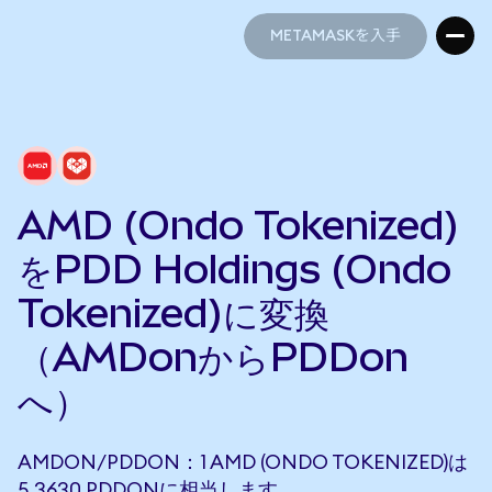
METAMASKを入手
METAMASKを入手
AMD (Ondo Tokenized)
をPDD Holdings (Ondo
Tokenized)に変換
（AMDonからPDDon
へ）
AMDON/PDDON：1 AMD (ONDO TOKENIZED)は
5.3630 PDDONに相当します