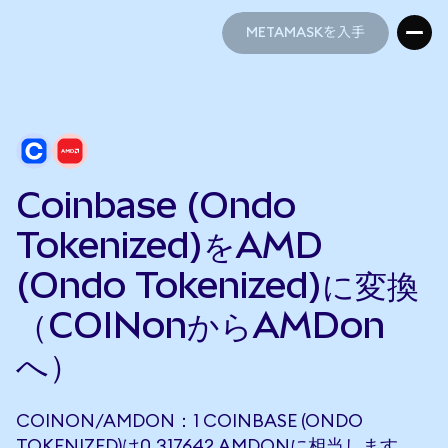
METAMASKを入手
METAMASKを入手
Coinbase (Ondo
Tokenized)をAMD
(Ondo Tokenized)に変換
（COINonからAMDon
へ）
COINON/AMDON：1 COINBASE (ONDO
TOKENIZED)は0.317642 AMDONに相当します