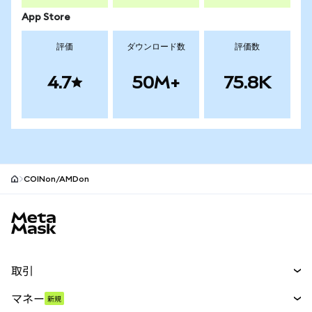
App Store
評価
ダウンロード数
評価数
4.7
50M+
75.8K
COINon/AMDon
MetaMaskサイトフッター
取引
スワップ
マネー
新規
予測
新規