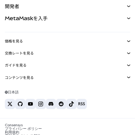
購入
開発者
パーペチュアル
新規
カード
ドキュメントを表示
MetaMaskを入手
RWA
mUSD
新規
ダッシュボード
トランザクションシールド
収益化
Smart Accounts Kit
Agent Wallet
新規
価格を見る
埋め込みウォレット
Snaps
ビットコインの価格
交換レートを見る
MetaMask Connect
イーサリアムの価格
報酬
新規
BTC→USD
Solanaの価格
ガイドを見る
Snaps
セキュリティ
ETH→USD
BTCの購入
Shiba Inuの価格
USDT→INR
コンテンツを見る
Web3サービス
サポート
ETHの購入
Pepeの価格
ビットコインウォレット
BTC→USDT
SOLの購入
キャリア
Tetherの価格
Solanaウォレット
日本語
BTC→INR
PEPEの購入
お問い合わせ
USDCの価格
おすすめの暗号資産カード
ETH→USDT
USDTの購入
Chanlinkの価格
おすすめのモバイル暗号資産ウォレット
USDT→PHP
USDCの購入
Polymarketとは？
BTC→EUR
SHIBの購入
Consensys
税制関連ニュース
プライバシー ポリシー
利用規約
BNBの購入