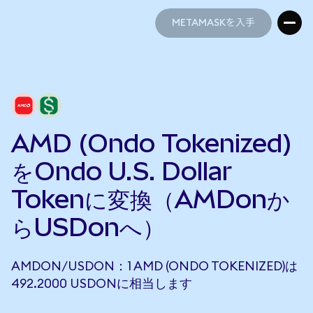
METAMASKを入手
METAMASKを入手
AMD (Ondo Tokenized)
をOndo U.S. Dollar
Tokenに変換（AMDonか
らUSDonへ）
AMDON/USDON：1 AMD (ONDO TOKENIZED)は
492.2000 USDONに相当します