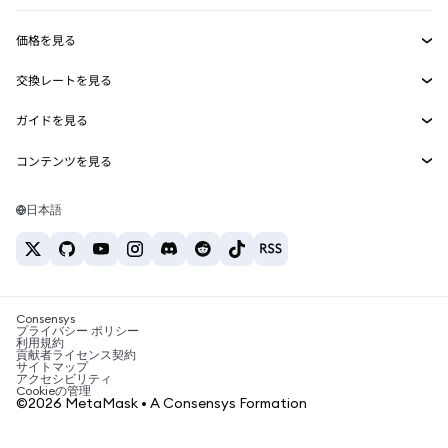
収益化
Smart Accounts Kit
Agent Wallet
新規
価格を見る
埋め込みウォレット
Snaps
ビットコインの価格
交換レートを見る
MetaMask Connect
イーサリアムの価格
報酬
新規
BTC→USD
Solanaの価格
ガイドを見る
Snaps
セキュリティ
ETH→USD
BTCの購入
Shiba Inuの価格
USDT→INR
コンテンツを見る
Web3サービス
サポート
ETHの購入
Pepeの価格
ビットコインウォレット
BTC→USDT
SOLの購入
キャリア
Tetherの価格
Solanaウォレット
日本語
BTC→INR
PEPEの購入
お問い合わせ
USDCの価格
おすすめの暗号資産カード
ETH→USDT
USDTの購入
Chanlinkの価格
おすすめのモバイル暗号資産ウォレット
USDT→PHP
USDCの購入
Polymarketとは？
BTC→EUR
SHIBの購入
Consensys
税制関連ニュース
プライバシー ポリシー
利用規約
BNBの購入
貢献者ライセンス契約
暗号資産の購入方法は？
サイトマップ
アクセシビリティ
ビットコインを売るには？
Cookieの管理
©2026 MetaMask • A Consensys Formation