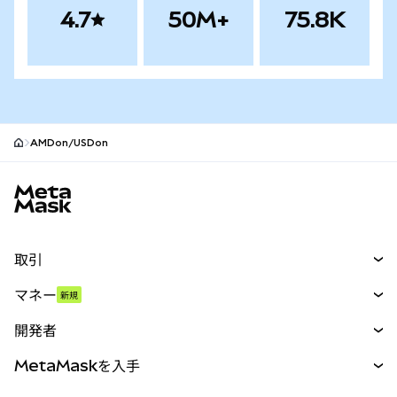
4.7
50M+
75.8K
AMDon/USDon
MetaMaskサイトフッター
取引
スワップ
マネー
新規
予測
新規
購入
開発者
パーペチュアル
新規
カード
ドキュメントを表示
MetaMaskを入手
RWA
mUSD
新規
ダッシュボード
トランザクションシールド