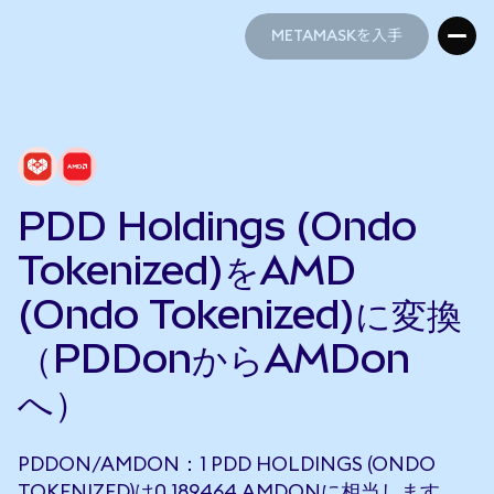
METAMASKを入手
METAMASKを入手
PDD Holdings (Ondo
Tokenized)をAMD
(Ondo Tokenized)に変換
（PDDonからAMDon
へ）
PDDON/AMDON：1 PDD HOLDINGS (ONDO
TOKENIZED)は0.189464 AMDONに相当します