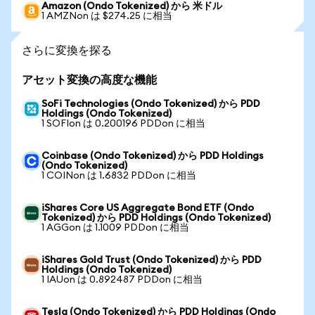
Amazon (Ondo Tokenized) から 米ドル
1 AMZNon は $274.25 に相当
さらに変換を探る
アセット変換の高度な機能
SoFi Technologies (Ondo Tokenized) から PDD
Holdings (Ondo Tokenized)
1 SOFIon は 0.200196 PDDon に相当
Coinbase (Ondo Tokenized) から PDD Holdings
(Ondo Tokenized)
1 COINon は 1.6832 PDDon に相当
iShares Core US Aggregate Bond ETF (Ondo
Tokenized) から PDD Holdings (Ondo Tokenized)
1 AGGon は 1.1009 PDDon に相当
iShares Gold Trust (Ondo Tokenized) から PDD
Holdings (Ondo Tokenized)
1 IAUon は 0.892487 PDDon に相当
Tesla (Ondo Tokenized) から PDD Holdings (Ondo