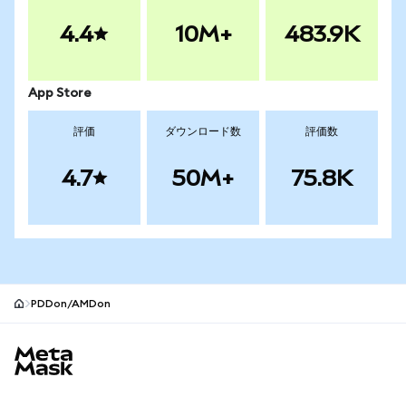
4.4
10M+
483.9K
App Store
評価
ダウンロード数
評価数
4.7
50M+
75.8K
PDDon/AMDon
MetaMaskサイトフッター