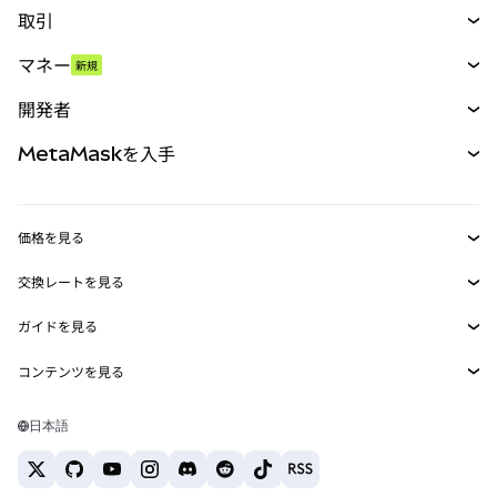
取引
スワップ
マネー
新規
予測
新規
購入
開発者
パーペチュアル
新規
カード
ドキュメントを表示
MetaMaskを入手
RWA
mUSD
新規
ダッシュボード
トランザクションシールド
収益化
Smart Accounts Kit
Agent Wallet
新規
価格を見る
埋め込みウォレット
Snaps
ビットコインの価格
交換レートを見る
MetaMask Connect
イーサリアムの価格
報酬
新規
BTC→USD
Solanaの価格
ガイドを見る
Snaps
セキュリティ
ETH→USD
BTCの購入
Shiba Inuの価格
USDT→INR
コンテンツを見る
Web3サービス
サポート
ETHの購入
Pepeの価格
ビットコインウォレット
BTC→USDT
SOLの購入
キャリア
Tetherの価格
Solanaウォレット
日本語
BTC→INR
PEPEの購入
お問い合わせ
USDCの価格
おすすめの暗号資産カード
ETH→USDT
USDTの購入
Chanlinkの価格
おすすめのモバイル暗号資産ウォレット