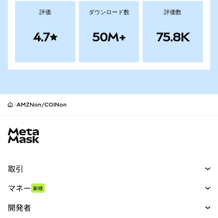
評価
ダウンロード数
評価数
4.7
50M+
75.8K
AMZNon/COINon
MetaMaskサイトフッター
取引
スワップ
マネー
新規
予測
新規
購入
開発者
パーペチュアル
新規
カード
ドキュメントを表示