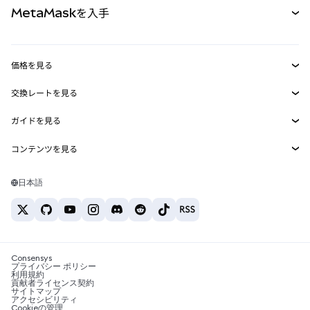
MetaMaskを入手
RWA
mUSD
新規
ダッシュボード
トランザクションシールド
収益化
Smart Accounts Kit
Agent Wallet
新規
価格を見る
埋め込みウォレット
Snaps
ビットコインの価格
交換レートを見る
MetaMask Connect
イーサリアムの価格
報酬
新規
BTC→USD
Solanaの価格
ガイドを見る
Snaps
セキュリティ
ETH→USD
BTCの購入
Shiba Inuの価格
USDT→INR
コンテンツを見る
Web3サービス
サポート
ETHの購入
Pepeの価格
ビットコインウォレット
BTC→USDT
SOLの購入
キャリア
Tetherの価格
Solanaウォレット
日本語
BTC→INR
PEPEの購入
お問い合わせ
USDCの価格
おすすめの暗号資産カード
ETH→USDT
USDTの購入
Chanlinkの価格
おすすめのモバイル暗号資産ウォレット
USDT→PHP
USDCの購入
Polymarketとは？
BTC→EUR
SHIBの購入
Consensys
税制関連ニュース
プライバシー ポリシー
利用規約
BNBの購入
貢献者ライセンス契約
暗号資産の購入方法は？
サイトマップ
アクセシビリティ
ビットコインを売るには？
Cookieの管理