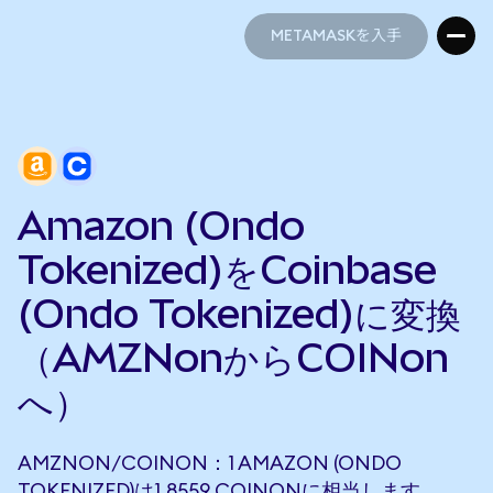
METAMASKを入手
METAMASKを入手
Amazon (Ondo
Tokenized)をCoinbase
(Ondo Tokenized)に変換
（AMZNonからCOINon
へ）
AMZNON/COINON：1 AMAZON (ONDO
TOKENIZED)は1.8559 COINONに相当します