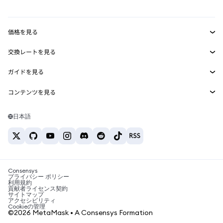
mUSD
新規
ダッシュボード
トランザクションシールド
収益化
Smart Accounts Kit
Agent Wallet
新規
価格を見る
埋め込みウォレット
Snaps
ビットコインの価格
交換レートを見る
MetaMask Connect
イーサリアムの価格
報酬
新規
BTC→USD
Solanaの価格
ガイドを見る
Snaps
セキュリティ
ETH→USD
BTCの購入
Shiba Inuの価格
USDT→INR
コンテンツを見る
Web3サービス
サポート
ETHの購入
Pepeの価格
ビットコインウォレット
BTC→USDT
SOLの購入
キャリア
Tetherの価格
Solanaウォレット
日本語
BTC→INR
PEPEの購入
お問い合わせ
USDCの価格
おすすめの暗号資産カード
ETH→USDT
USDTの購入
Chanlinkの価格
おすすめのモバイル暗号資産ウォレット
USDT→PHP
USDCの購入
Polymarketとは？
BTC→EUR
SHIBの購入
Consensys
税制関連ニュース
プライバシー ポリシー
利用規約
BNBの購入
貢献者ライセンス契約
暗号資産の購入方法は？
サイトマップ
アクセシビリティ
ビットコインを売るには？
Cookieの管理
©2026 MetaMask • A Consensys Formation