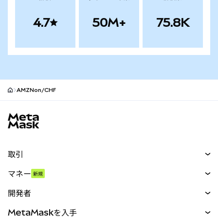
4.7
50M+
75.8K
AMZNon/CHF
MetaMaskサイトフッター
取引
スワップ
マネー
新規
予測
新規
購入
開発者
パーペチュアル
新規
カード
ドキュメントを表示
MetaMaskを入手
RWA