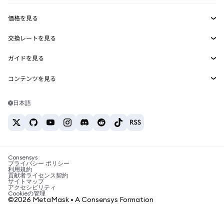
収益化
Smart Accounts Kit
Agent Wallet
新規
価格を見る
埋め込みウォレット
Snaps
ビットコインの価格
交換レートを見る
MetaMask Connect
イーサリアムの価格
報酬
新規
BTC→USD
Solanaの価格
ガイドを見る
Snaps
セキュリティ
ETH→USD
BTCの購入
Shiba Inuの価格
USDT→INR
コンテンツを見る
Web3サービス
サポート
ETHの購入
Pepeの価格
ビットコインウォレット
BTC→USDT
SOLの購入
キャリア
Tetherの価格
Solanaウォレット
日本語
BTC→INR
PEPEの購入
お問い合わせ
USDCの価格
おすすめの暗号資産カード
ETH→USDT
USDTの購入
Chanlinkの価格
おすすめのモバイル暗号資産ウォレット
USDT→PHP
USDCの購入
Polymarketとは？
BTC→EUR
SHIBの購入
Consensys
税制関連ニュース
プライバシー ポリシー
利用規約
BNBの購入
貢献者ライセンス契約
暗号資産の購入方法は？
サイトマップ
アクセシビリティ
ビットコインを売るには？
Cookieの管理
©2026 MetaMask • A Consensys Formation