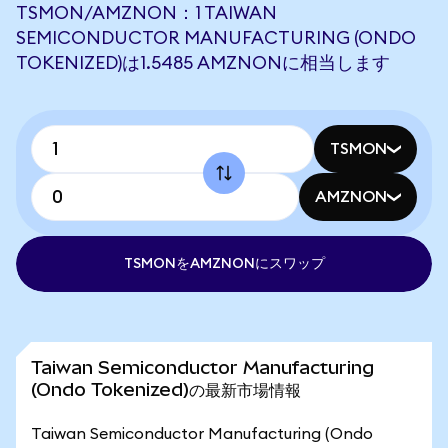
TSMON/AMZNON：1 TAIWAN
SEMICONDUCTOR MANUFACTURING (ONDO
TOKENIZED)は1.5485 AMZNONに相当します
TSMON
AMZNON
TSMONをAMZNONにスワップ
Taiwan Semiconductor Manufacturing
(Ondo Tokenized)の最新市場情報
Taiwan Semiconductor Manufacturing (Ondo