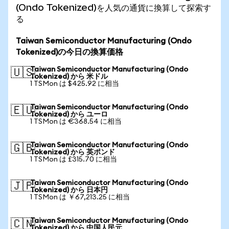
(Ondo Tokenized)を人気の通貨に換算して探索す
る
Taiwan Semiconductor Manufacturing (Ondo
Tokenized)の今日の換算価格
Taiwan Semiconductor Manufacturing (Ondo
🇺🇸
Tokenized) から 米ドル
1 TSMon は $425.92 に相当
Taiwan Semiconductor Manufacturing (Ondo
🇪🇺
Tokenized) から ユーロ
1 TSMon は €368.54 に相当
Taiwan Semiconductor Manufacturing (Ondo
🇬🇧
Tokenized) から 英ポンド
1 TSMon は £315.70 に相当
Taiwan Semiconductor Manufacturing (Ondo
🇯🇵
Tokenized) から 日本円
1 TSMon は ￥67,213.25 に相当
Taiwan Semiconductor Manufacturing (Ondo
🇨🇳
Tokenized) から 中国人民元