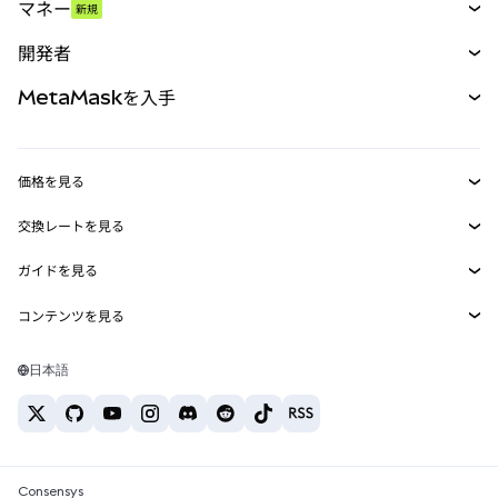
マネー
新規
予測
新規
購入
開発者
パーペチュアル
新規
カード
ドキュメントを表示
MetaMaskを入手
RWA
mUSD
新規
ダッシュボード
トランザクションシールド
収益化
Smart Accounts Kit
Agent Wallet
新規
価格を見る
埋め込みウォレット
Snaps
ビットコインの価格
交換レートを見る
MetaMask Connect
イーサリアムの価格
報酬
新規
BTC→USD
Solanaの価格
ガイドを見る
Snaps
セキュリティ
ETH→USD
BTCの購入
Shiba Inuの価格
USDT→INR
コンテンツを見る
Web3サービス
サポート
ETHの購入
Pepeの価格
ビットコインウォレット
BTC→USDT
SOLの購入
キャリア
Tetherの価格
Solanaウォレット
日本語
BTC→INR
PEPEの購入
お問い合わせ
USDCの価格
おすすめの暗号資産カード
ETH→USDT
USDTの購入
Chanlinkの価格
おすすめのモバイル暗号資産ウォレット
USDT→PHP
USDCの購入
Polymarketとは？
BTC→EUR
SHIBの購入
Consensys