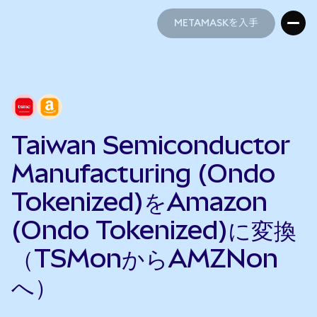
METAMASKを入手
METAMASKを入手
Taiwan Semiconductor
Manufacturing (Ondo
Tokenized)をAmazon
(Ondo Tokenized)に変換
（TSMonからAMZNon
へ）