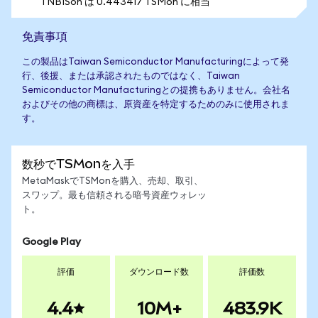
1 NBISon は 0.443417 TSMon に相当
免責事項
この製品はTaiwan Semiconductor Manufacturingによって発
行、後援、または承認されたものではなく、Taiwan
Semiconductor Manufacturingとの提携もありません。会社名
およびその他の商標は、原資産を特定するためのみに使用されま
す。
数秒でTSMonを入手
MetaMaskでTSMonを購入、売却、取引、
スワップ。最も信頼される暗号資産ウォレッ
ト。
Google Play
評価
ダウンロード数
評価数
4.4
10M+
483.9K