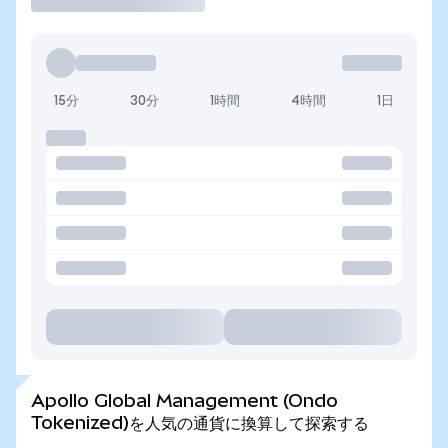
15分
30分
1時間
4時間
1日
Apollo Global Management (Ondo
Tokenized)を人気の通貨に換算して探索する