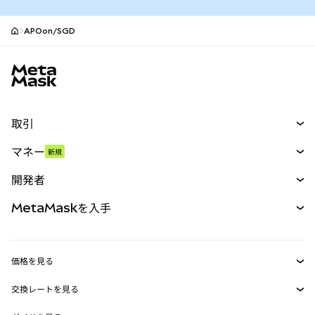
APOon/SGD
MetaMaskサイトフッター
取引
スワップ
マネー
新規
予測
新規
購入
開発者
パーペチュアル
新規
カード
ドキュメントを表示
MetaMaskを入手
RWA
mUSD
新規
ダッシュボード
トランザクションシールド
収益化
Smart Accounts Kit
Agent Wallet
新規
価格を見る
埋め込みウォレット
Snaps
ビットコインの価格
交換レートを見る
MetaMask Connect
イーサリアムの価格
報酬
新規
BTC→USD