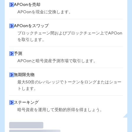
APOonを売却
APOonを現金に交換します。
APOonをスワップ
ブロックチェーン間およびブロックチェーン上でAPOon
を取引します。
予測
APOonと暗号資産予測市場で取引します。
無期限先物
最大50倍のレバレッジでトークンをロングまたはショー
トします。
ステーキング
暗号資産を運用して受動的所得を得ましょう。
取引