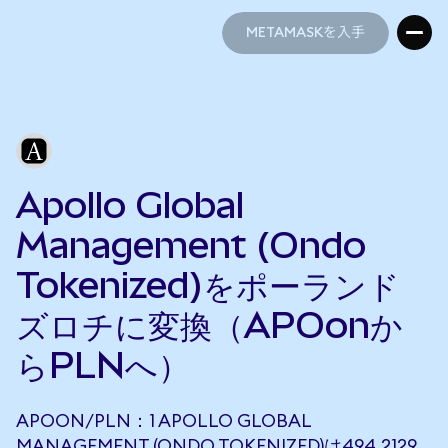
METAMASKを入手
METAMASKを入手
Apollo Global
Management (Ondo
Tokenized)をポーランド
ズロチに変換（APOonか
らPLNへ）
APOON/PLN：1 APOLLO GLOBAL
MANAGEMENT (ONDO TOKENIZED)は494.2129