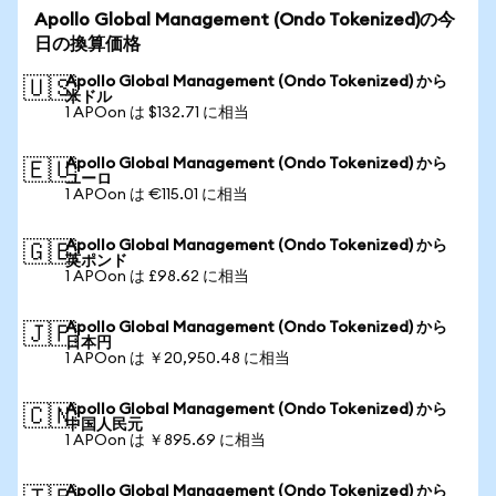
Apollo Global Management (Ondo Tokenized)の今
日の換算価格
Apollo Global Management (Ondo Tokenized) から
🇺🇸
米ドル
1 APOon は $132.71 に相当
Apollo Global Management (Ondo Tokenized) から
🇪🇺
ユーロ
1 APOon は €115.01 に相当
Apollo Global Management (Ondo Tokenized) から
🇬🇧
英ポンド
1 APOon は £98.62 に相当
Apollo Global Management (Ondo Tokenized) から
🇯🇵
日本円
1 APOon は ￥20,950.48 に相当
Apollo Global Management (Ondo Tokenized) から
🇨🇳
中国人民元
1 APOon は ￥895.69 に相当
Apollo Global Management (Ondo Tokenized) から