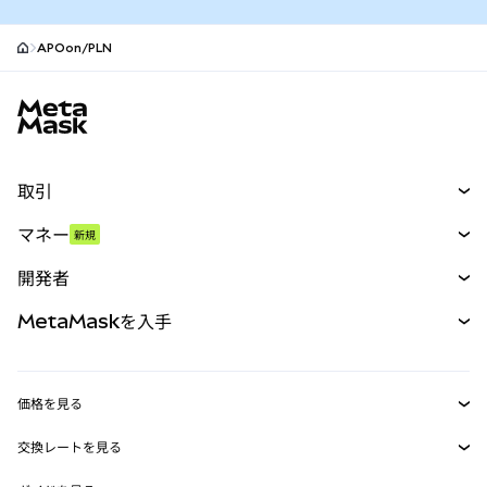
APOon/PLN
MetaMaskサイトフッター
取引
スワップ
マネー
新規
予測
新規
購入
開発者
パーペチュアル
新規
カード
ドキュメントを表示
MetaMaskを入手
RWA
mUSD
新規
ダッシュボード
トランザクションシールド
収益化
Smart Accounts Kit
Agent Wallet
新規
価格を見る
埋め込みウォレット
Snaps
ビットコインの価格
交換レートを見る
MetaMask Connect
イーサリアムの価格
報酬
新規
BTC→USD