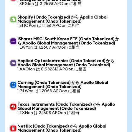
1 SPGIon は 3.2598 APOon に相当
Shopify (Ondo Tokenized) から Apollo Global
Management (Ondo Tokenized)
1 SHOPon は 1.1156 APOon に相当
iShares MSCI South Korea ETF (Ondo Tokenized) か
ら Apollo Global Management (Ondo Tokenized)
1 EWYon は 1.2607 APOon に相当
Applied Optoelectronics (Ondo Tokenized) から
Apollo Global Management (Ondo Tokenized)
1 AAOIon は 0.982312 APOon に相当
Corning (Ondo Tokenized) から Apollo Global
Management (Ondo Tokenized)
1 GLWon は 1.2063 APOon に相当
Texas Instruments (Ondo Tokenized) から Apollo
Global Management (Ondo Tokenized)
1 TXNon は 2.1608 APOon に相当
Netflix (Ondo Tokenized) から Apollo Global
Management (Ondo Tokenized)