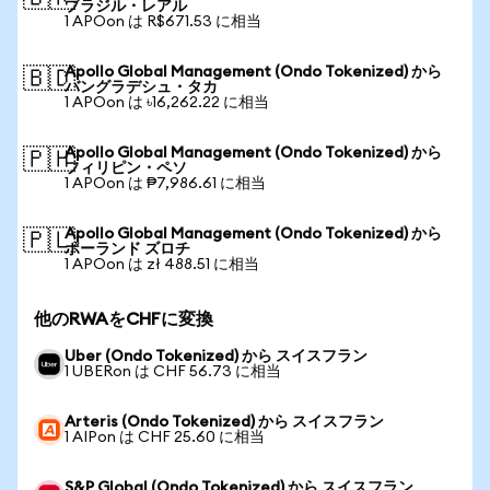
ブラジル・レアル
1 APOon は R$671.53 に相当
Apollo Global Management (Ondo Tokenized) から
🇧🇩
バングラデシュ・タカ
1 APOon は ৳16,262.22 に相当
Apollo Global Management (Ondo Tokenized) から
🇵🇭
フィリピン・ペソ
1 APOon は ₱7,986.61 に相当
Apollo Global Management (Ondo Tokenized) から
🇵🇱
ポーランド ズロチ
1 APOon は zł 488.51 に相当
他のRWAをCHFに変換
Uber (Ondo Tokenized) から スイスフラン
1 UBERon は CHF 56.73 に相当
Arteris (Ondo Tokenized) から スイスフラン
1 AIPon は CHF 25.60 に相当
S&P Global (Ondo Tokenized) から スイスフラン