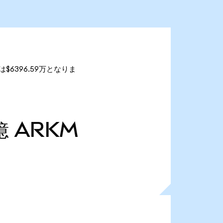
は$6396.59万となりま
億
ARKM