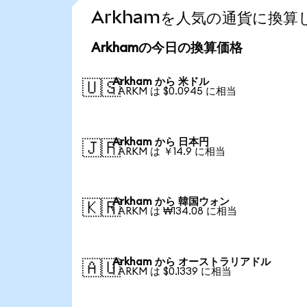
Arkhamを人気の通貨に換算
Arkhamの今日の換算価格
Arkham から 米ドル
🇺🇸
1 ARKM は $0.0945 に相当
Arkham から 日本円
🇯🇵
1 ARKM は ￥14.9 に相当
Arkham から 韓国ウォン
🇰🇷
1 ARKM は ₩134.08 に相当
Arkham から オーストラリアドル
🇦🇺
1 ARKM は $0.1339 に相当