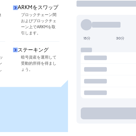
ARKMをスワップ
換
ブロックチェーン間
およびブロックチェ
ーン上でARKMを取
引します。
15分
30分
ステーキング
ッ
暗号資産を運用して
ン
受動的所得を得まし
し
ょう。