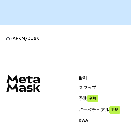
ARKM/DUSK
MetaMaskサイトフッター
取引
スワップ
予測
新規
パーペチュアル
新規
RWA