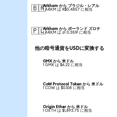
Arkham から ブラジル・レアル
🇧🇷
1 ARKM は R$0.4857 に相当
Arkham から ポーランド ズロチ
🇵🇱
1 ARKM は zł 0.3519 に相当
他の暗号通貨をUSDに変換する
GMX から 米ドル
1 GMX は $6.22 に相当
CoW Protocol Token から 米ドル
1 COW は $0.108 に相当
Origin Ether から 米ドル
1 OETH は $1,893.75 に相当