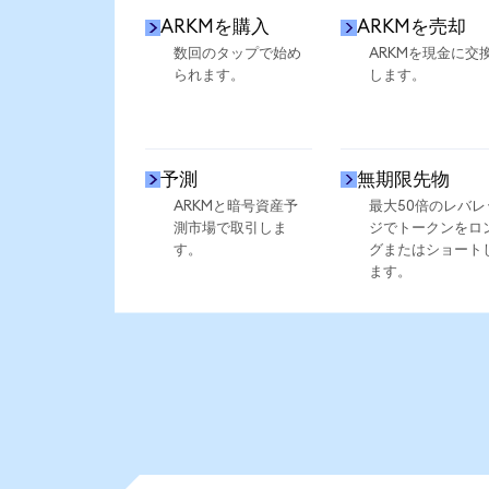
ARKMを購入
ARKMを売却
数回のタップで始め
ARKMを現金に交
られます。
します。
予測
無期限先物
ARKMと暗号資産予
最大50倍のレバレ
測市場で取引しま
ジでトークンをロ
す。
グまたはショート
ます。