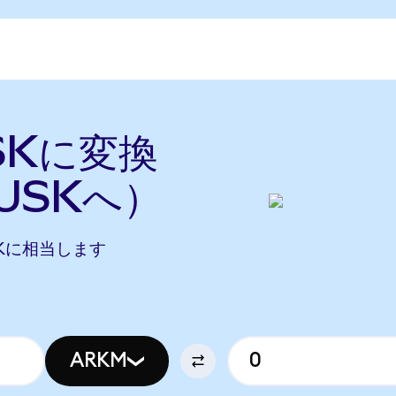
SKに変換
USKへ）
DUSKに相当します
ARKM