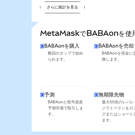
さらに統計を見る
さらに統計を見る
MetaMaskでBABAonを
BABAonを購入
BABAonを売却
数回のタップで始め
BABAonを現金に
られます。
換します。
予測
無期限先物
BABAonと暗号資産
最大50倍のレバレ
予測市場で取引しま
ジでトークンをロ
す。
グまたはショート
ます。