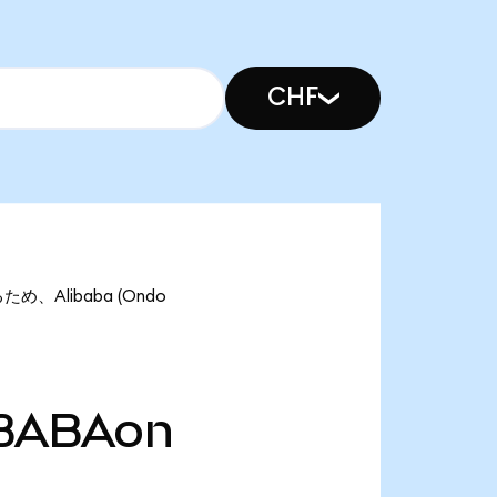
CHF
ため、Alibaba (Ondo
BABAon