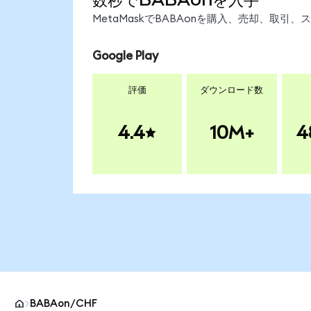
MetaMaskでBABAonを購入、売却、取
Google Play
評価
ダウンロード数
4.4
10M+
4
BABAon/CHF