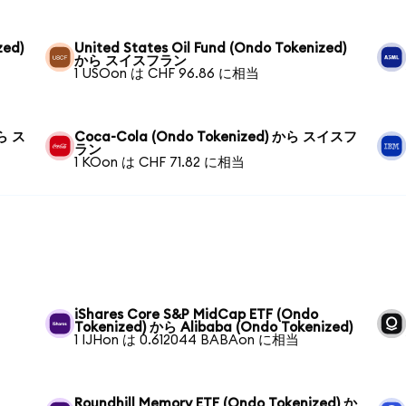
zed)
United States Oil Fund (Ondo Tokenized)
から スイスフラン
1 USOon は CHF 96.86 に相当
から ス
Coca-Cola (Ondo Tokenized) から スイスフ
ラン
1 KOon は CHF 71.82 に相当
iShares Core S&P MidCap ETF (Ondo
Tokenized) から Alibaba (Ondo Tokenized)
1 IJHon は 0.612044 BABAon に相当
Roundhill Memory ETF (Ondo Tokenized) か