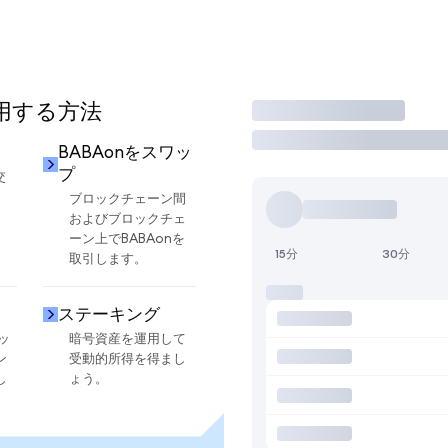
使用する方法
取引
BABAonをスワッ
プ
交
ブロックチェーン間
およびブロックチェ
ーン上でBABAonを
15分
30分
取引します。
ステーキング
ッ
暗号資産を運用して
ン
受動的所得を得まし
し
ょう。