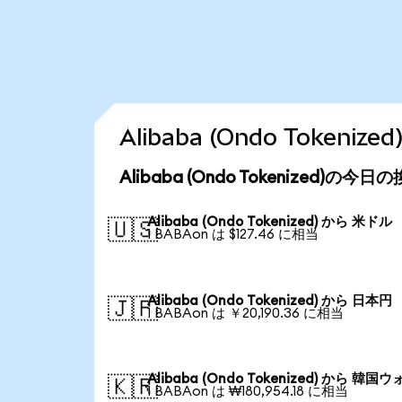
Alibaba (Ondo Toke
Alibaba (Ondo Tokenized)の今
Alibaba (Ondo Tokenized) から 米ドル
🇺🇸
1 BABAon は $127.46 に相当
Alibaba (Ondo Tokenized) から 日本円
🇯🇵
1 BABAon は ￥20,190.36 に相当
Alibaba (Ondo Tokenized) から 韓国
🇰🇷
1 BABAon は ₩180,954.18 に相当