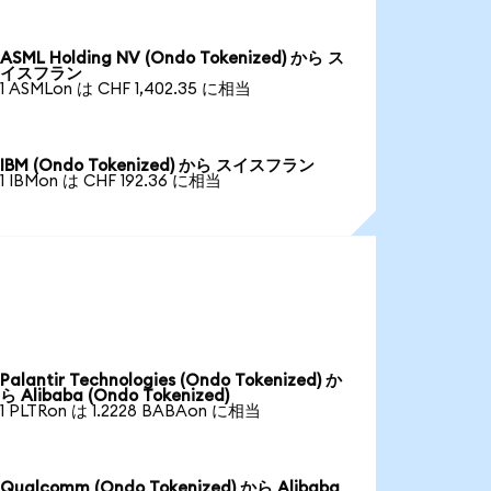
ASML Holding NV (Ondo Tokenized) から ス
イスフラン
1 ASMLon は CHF 1,402.35 に相当
IBM (Ondo Tokenized) から スイスフラン
1 IBMon は CHF 192.36 に相当
Palantir Technologies (Ondo Tokenized) か
ら Alibaba (Ondo Tokenized)
1 PLTRon は 1.2228 BABAon に相当
Qualcomm (Ondo Tokenized) から Alibaba