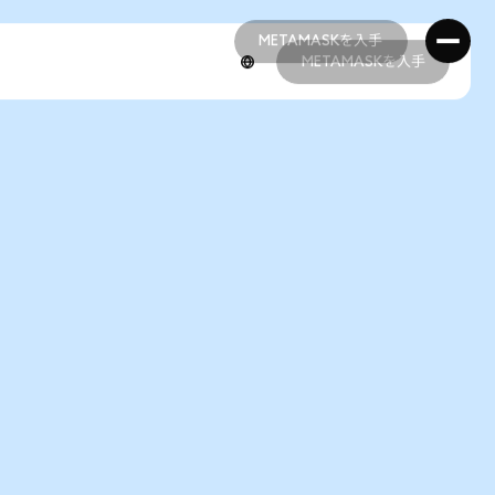
METAMASKを入手
METAMASKを入手
METAMASKを入手
METAMASKを入手