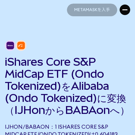
METAMASKを入手
METAMASKを入手
iShares Core S&P
MidCap ETF (Ondo
Tokenized)をAlibaba
(Ondo Tokenized)に変換
（IJHonからBABAonへ）
IJHON/BABAON：1 ISHARES CORE S&P
MIDCAP ETF (ONDO TOKENIZED)は0.604183