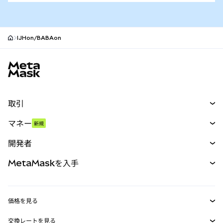
IJHon/BABAon
MetaMaskサイトフッター
取引
スワップ
マネー
新規
予測
新規
購入
開発者
パーペチュアル
新規
カード
ドキュメントを表示
MetaMaskを入手
RWA
mUSD
新規
ダッシュボード
トランザクションシールド
収益化
Smart Accounts Kit
Agent Wallet
新規
価格を見る
埋め込みウォレット
Snaps
ビットコインの価格
交換レートを見る