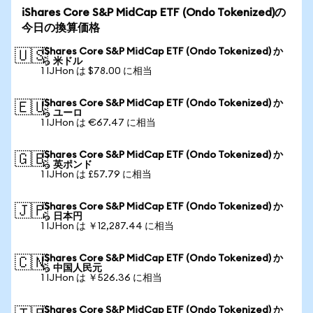
iShares Core S&P MidCap ETF (Ondo Tokenized)の
今日の換算価格
iShares Core S&P MidCap ETF (Ondo Tokenized) か
🇺🇸
ら 米ドル
1 IJHon は $78.00 に相当
iShares Core S&P MidCap ETF (Ondo Tokenized) か
🇪🇺
ら ユーロ
1 IJHon は €67.47 に相当
iShares Core S&P MidCap ETF (Ondo Tokenized) か
🇬🇧
ら 英ポンド
1 IJHon は £57.79 に相当
iShares Core S&P MidCap ETF (Ondo Tokenized) か
🇯🇵
ら 日本円
1 IJHon は ￥12,287.44 に相当
iShares Core S&P MidCap ETF (Ondo Tokenized) か
🇨🇳
ら 中国人民元
1 IJHon は ￥526.36 に相当
iShares Core S&P MidCap ETF (Ondo Tokenized) か