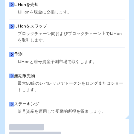
IJHonを売却
IJHonを現金に交換します。
IJHonをスワップ
ブロックチェーン間およびブロックチェーン上でIJHon
を取引します。
予測
IJHonと暗号資産予測市場で取引します。
無期限先物
最大50倍のレバレッジでトークンをロングまたはショー
トします。
ステーキング
暗号資産を運用して受動的所得を得ましょう。
取引