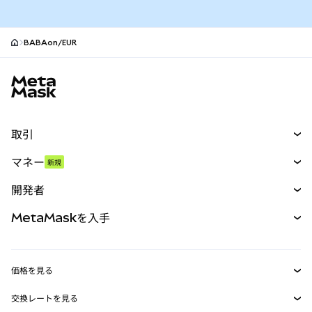
BABAon/EUR
MetaMaskサイトフッター
取引
スワップ
マネー
新規
予測
新規
購入
開発者
パーペチュアル
新規
カード
ドキュメントを表示
MetaMaskを入手
RWA
mUSD
新規
ダッシュボード
トランザクションシールド
収益化
Smart Accounts Kit
Agent Wallet
新規
価格を見る
埋め込みウォレット
Snaps
ビットコインの価格
交換レートを見る
MetaMask Connect
イーサリアムの価格
報酬
新規
BTC→USD