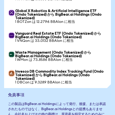
Global X Robotics & Artificial Intelligence ETF
(Ondo Tokenized) から BigBear.ai Holdings (Ondo
Tokenized)
1 BOTZon は 12.2796 BBAIon に相当
Vanguard Real Estate ETF (Ondo Tokenized) から
BigBear.ai Holdings (Ondo Tokenized)
1 VNQon は 33.0132 BBAIon に相当
Waste Management (Ondo Tokenized) から
BigBear.ai Holdings (Ondo Tokenized)
1 WMon は 73.8586 BBAIon に相当
Invesco DB Commodity Index Tracking Fund (Ondo
Tokenized) から BigBear.ai Holdings (Ondo
Tokenized)
1 DBCon は 9.3289 BBAIon に相当
免責事項
この製品はBigBear.ai Holdingsによって発行、後援、または承認
されたものではなく、BigBear.ai Holdingsとの提携もありませ
ん。会社名およびその他の商標は、原資産を特定するためのみに