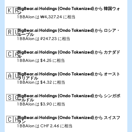
BigBear.ai Holdings (Ondo Tokenized) から 韓国ウォ
🇰🇷
ン
1 BBAIon は ₩4,327.24 に相当
BigBear.ai Holdings (Ondo Tokenized) から ロシア・
🇷🇺
ルーブル
1 BBAIon は ₽247.23 に相当
BigBear.ai Holdings (Ondo Tokenized) から カナダド
🇨🇦
ル
1 BBAIon は $4.25 に相当
BigBear.ai Holdings (Ondo Tokenized) から オースト
🇦🇺
ラリアドル
1 BBAIon は $4.32 に相当
BigBear.ai Holdings (Ondo Tokenized) から シンガポ
🇸🇬
ールドル
1 BBAIon は $3.90 に相当
BigBear.ai Holdings (Ondo Tokenized) から スイスフ
🇨🇭
ラン
1 BBAIon は CHF 2.46 に相当