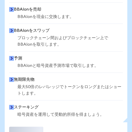
BBAIonを売却
BBAIonを現金に交換します。
BBAIonをスワップ
ブロックチェーン間およびブロックチェーン上で
BBAIonを取引します。
予測
BBAIonと暗号資産予測市場で取引します。
無期限先物
最大50倍のレバレッジでトークンをロングまたはショー
トします。
ステーキング
暗号資産を運用して受動的所得を得ましょう。
取引