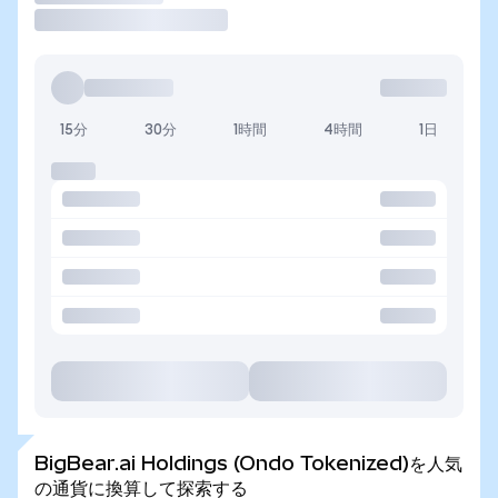
15分
30分
1時間
4時間
1日
BigBear.ai Holdings (Ondo Tokenized)を人気
の通貨に換算して探索する